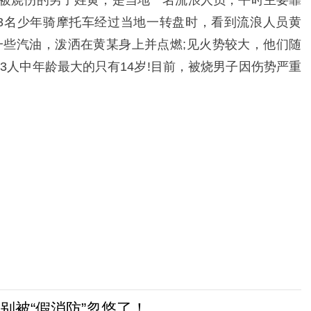
!被烧伤的男子姓黄，是当地一名流浪人员，平时主要靠
镇3名少年骑摩托车经过当地一转盘时，看到流浪人员黄
些汽油，泼洒在黄某身上并点燃;见火势较大，他们随
3人中年龄最大的只有14岁!目前，被烧男子因伤势严重
别被“假消防”忽悠了！