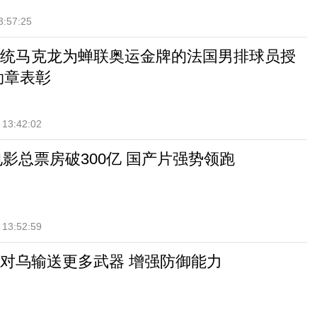
3:57:25
统马克龙为蝉联奥运金牌的法国男排球员授
勋章表彰
 13:42:02
电影总票房破300亿 国产片强势领跑
 13:52:59
对乌输送更多武器 增强防御能力