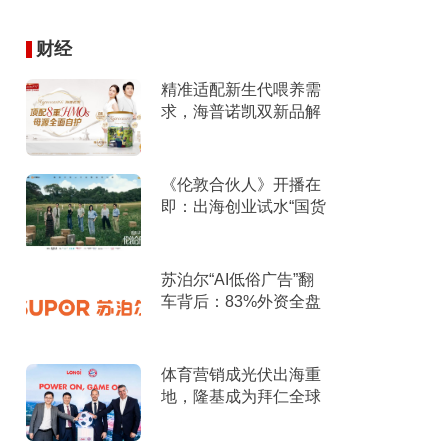
财经
精准适配新生代喂养需
求，海普诺凯双新品解
锁育儿新选择！
《伦敦合伙人》开播在
即：出海创业试水“国货
集群”模式，带动入境消
费反向种草
苏泊尔“AI低俗广告”翻
车背后：83%外资全盘
掌控，陷入流量内卷、
质量频发的负循环
体育营销成光伏出海重
地，隆基成为拜仁全球
官方合作伙伴