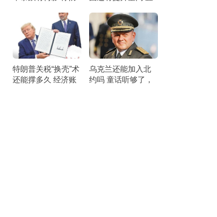
空压力剧增
面短板锤炼战力
特朗普关税“换壳”术
乌克兰还能加入北
还能撑多久 经济账
约吗 童话听够了，
本引发25州联合诉
该醒醒了。
讼