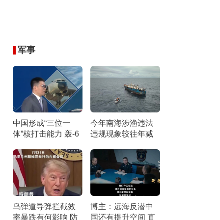
军事
中国形成“三位一
今年南海涉渔违法
体”核打击能力 轰-6
违规现象较往年减
N携惊雷-1导弹引关
少 伏季休渔成效显
注
著
乌弹道导弹拦截效
博主：远海反潜中
率暴跌有何影响 防
国还有提升空间 直