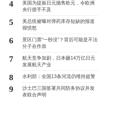
4
美国为提振日元抛售欧元，令欧洲
央行措手不及
5
美总统被曝对弹药库存短缺的报道
很愤怒
6
景区门票“一秒没”？背后可能是不法
分子在作祟
7
航天竞争加剧，日本砸14万亿日元
发展航天产业
8
水利部：全国13条河流仍维持超警
9
沙土巴三国签署共同防务协议并发
表联合声明