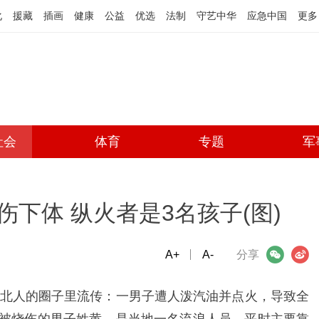
化
援藏
插画
健康
公益
优选
法制
守艺中华
应急中国
更多
社会
体育
专题
军
下体 纵火者是3名孩子(图)
A+
微信
A-
微博
分享
北人的圈子里流传：一男子遭人泼汽油并点火，导致全