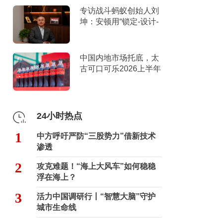
专访战斗蚂蚁创始人刘
坤：安顿用“锁定-设计-
击穿”跑出10倍增长
中国内地市场托底，太
古可口可乐2026上半年
营收创新高
24小时热点
1
中方呼吁严防“三股势力”借新技术
渗透
2
攻克难题！“海上大风车”如何稳稳
浮在海上？
3
活力中国调研行丨“智慧大脑”守护
城市生命线