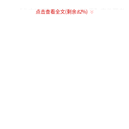
“北京时间”了解到，“车震”事件死者
点击查看全文(剩余
82
%)
韩菲（化名）30余岁，已婚，生前在馆陶县经
营一家家居店。邻居告诉“北京时间”，她是
个活泼、爱打扮的漂亮女子。
女子在警队1个半小时交涉了什么？
邯郸警方早前通报称，8月30日上午，韩菲
进入馆陶县巡特警大队，很快掏出随身携带的
一小瓶农药喝下，警方紧急送往一墙之隔的县
医院进行抢救。
涉事的馆陶县巡警特警大队
多个信源渠道向“北京时间”证实，从韩