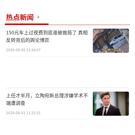
前正在抓队伍建设，重塑警队形象。
对于女子自杀前的细节，张延新表示，目
热点新闻
前，县纪委、检察院已介入调查，还没有一个
150元车上过夜费到底谁被做局了 真相
结论。
反转背后的舆论博弈
是否存在“敲诈”？警方未回应
2026-08-08 22:34:07
馆陶县辅警在拍摄“车震”
事发后，当地坊间有说法称，视频从拍摄
到泄露长达一年时间，缘于巡特警大队人员拍
上任才半月，立陶宛新总理涉嫌学术不
摄视频后多次敲诈“车震”男子共32800元。而
端遭调查
最后一次敲诈不成，随即公开视频。
2026-08-03 11:20:31
针对敲诈一说，当地传出多种版本，一是
涉及警方多次敲诈“车震”男子，二是拍摄视