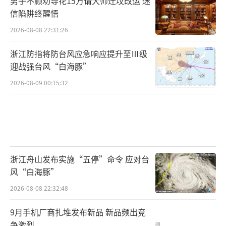
男子不顾劝导花15万请大师迁坟改运 迷
拍摄并外泄。
信陷阱终醒悟
“北京时间”发现，公安部明文规定，在
2026-08-08 22:31:26
警务执法过程中，应严格使用执法记录仪，并
浙江防指将防台风应急响应提升至Ⅲ级
要求县级以上公安机关设立统一的物证、书证
迎战强台风“白海豚”
保管中心。《证据规则》中明确提出，条件不
2026-08-09 00:15:32
允许的情况下，手机视频也可作为有效证据。
当地有警方人士认为，视频之所以能外
泄，是由于辅警王某斌手机取证后，未将证据
交由单位保管。
浙江舟山发布实施“五停”命令 应对台
风“白海豚”
那么，此次盘查，有无正式警察带队？视
2026-08-08 22:32:48
频外泄，单位是否负有失职责任？馆陶警方至
今未予回应。
9月手机厂商扎堆发布新品 新品频出竞
争激烈