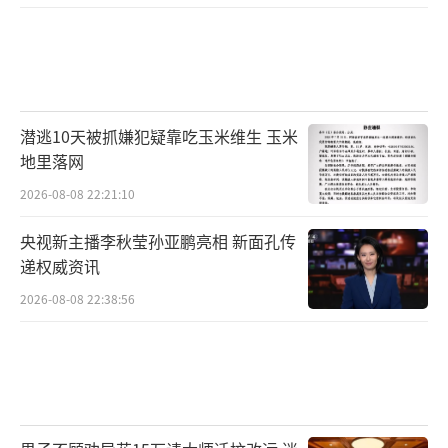
不过，“北京时间”发现，网传视频显
示，参与盘查人员至少3至4人，其中“王某斌
擅自录像”疑似是职务行为。
视频中显示，盘查人员分工相对明确，有
潜逃10天被抓嫌犯疑靠吃玉米维生 玉米
地里落网
人取证、有人要求车震男女下车配合执法、有
2026-08-08 22:21:10
人负责带人。
央视新主播李秋莹孙亚鹏亮相 新面孔传
“北京时间”了解到，辅警又名辅助警
递权威资讯
察。职责是在公安机关及其人民警察的指挥和
2026-08-08 22:38:56
监督下从事警务辅助工作。而馆陶县公安局巡
特警大队32名工作人员，在编警察仅有4至5
人。
此外，警方通报称，车震视频系个人私自