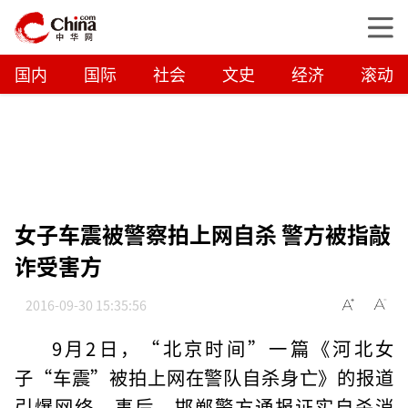
国内
国际
社会
文史
经济
滚动
女子车震被警察拍上网自杀 警方被指敲
诈受害方
2016-09-30 15:35:56
9月2日，“北京时间”一篇《河北女
子“车震”被拍上网在警队自杀身亡》的报道
引爆网络。事后，邯郸警方通报证实自杀消