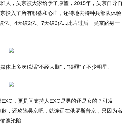
班人，吴京被大家给予了厚望，2015年，吴京自导自
吴京投入了所有积蓄和心血，还特地去特种兵部队体验
亿、4天破2亿、7天破3亿...此片过后，吴京跻身一
体上多次说话“不经大脑”，”得罪“了不少明星。
识EXO，更是问支持人EXO是男的还是女的？引发
O道歉，还攻陷吴京吧，就连远在俄罗斯普京，只因为名
吧惨遭沦陷。