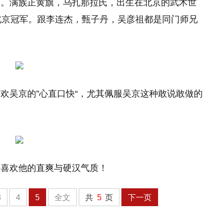
滴。满族正黄旗，乌扎那拉氏，出生在北京的武术世
北京冠军。跟李连杰，甄子丹，吴彦祖都是同门师兄
欢吴京的”心直口快“，尤其佩服吴京这种敢说敢做的
，喜欢他的直爽与硬汉气质！
3
4
5
全文
共
5
页
下一页