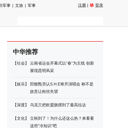
注册
|
登录
防军事
|
文旅
|
军事
中华推荐
【
社会
】
云南省运会开幕式以“春”为主线 创新
展现昆明风采
【
娱乐
】
田馥甄否认S.H.E将开演唱会 称不是
故意让粉丝失望
【
深度
】
乌克兰把欧盟旗摆到了最高拉达
【
文化
】
立秋到了！为什么还这么热？来看看
这些“冷知识”吧