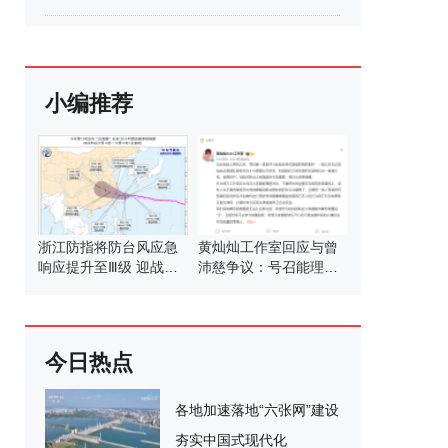
小编推荐
浙江防指将防台风应急
黄灿灿工作室回应与曾
响应提升至Ⅲ级 迎战强
沛慈争议：号召能理智
台风“白海豚”
发言
今日热点
各地加速落地“六张网”建设
夯实中国式现代化