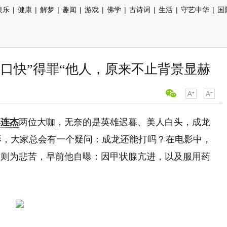
娱乐
|
健康
|
解梦
|
趣闻
|
游戏
|
佛学
|
古诗词
|
生活
|
守艺中华
|
国
口快”得罪“他人，原来不止背景显赫
李连杰
两位大咖，无奈的是英雄迟暮、美人白头，成龙
影，大家总会有一个疑问：成龙还能打吗？在电影中，
杰则为悲苦，早前他自曝：因甲状腺亢进，以及服用药
。