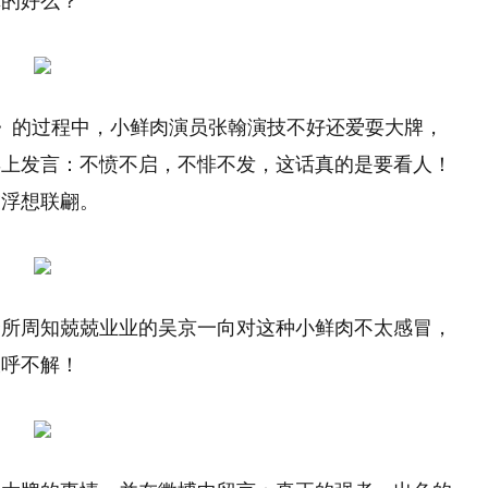
真的好么？
》的过程中，小鲜肉演员张翰演技不好还爱耍大牌，
博上发言：不愤不启，不悱不发，这话真的是要看人！
友浮想联翩。
众所周知兢兢业业的吴京一向对这种小鲜肉不太感冒，
大呼不解！