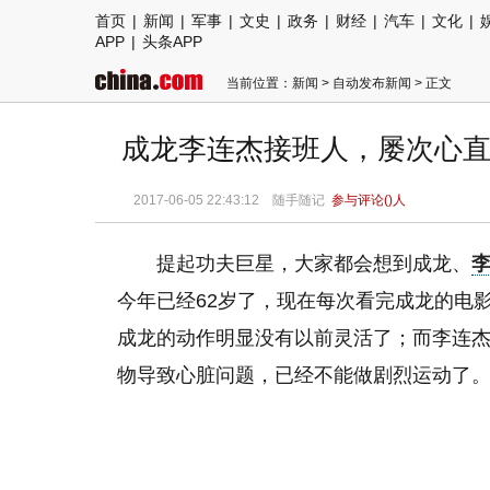
首页
|
新闻
|
军事
|
文史
|
政务
|
财经
|
汽车
|
文化
|
APP
|
头条APP
当前位置：
新闻
>
自动发布新闻
> 正文
成龙李连杰接班人，屡次心直
2017-06-05 22:43:12
随手随记
参与评论(
)人
提起功夫巨星，大家都会想到成龙、
今年已经62岁了，现在每次看完成龙的电
成龙的动作明显没有以前灵活了；而李连
物导致心脏问题，已经不能做剧烈运动了