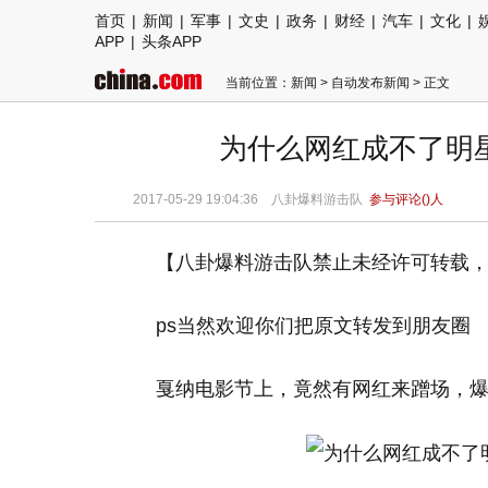
首页
|
新闻
|
军事
|
文史
|
政务
|
财经
|
汽车
|
文化
|
APP
|
头条APP
当前位置：
新闻
>
自动发布新闻
> 正文
为什么网红成不了明
2017-05-29 19:04:36 八卦爆料游击队
参与评论(
)人
【八卦爆料游击队禁止未经许可转载
ps当然欢迎你们把原文转发到朋友圈
戛纳电影节上，竟然有网红来蹭场，