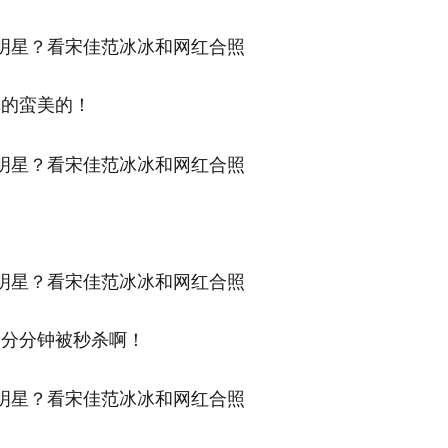
真的蛮美的！
是分分钟被秒杀啊！