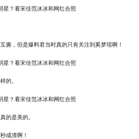
！
片互撕，但是爆料君当时真的只有关注到奚梦瑶啊！
一样的。
许真的是美的。
被秒成渣啊！