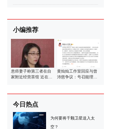
小编推荐
患癌妻子称第三者在自
黄灿灿工作室回应与曾
家附近经营茶馆 近在咫
沛慈争议：号召能理智
尺的背叛
发言
今日热点
为何要将千颗卫星送入太
空？