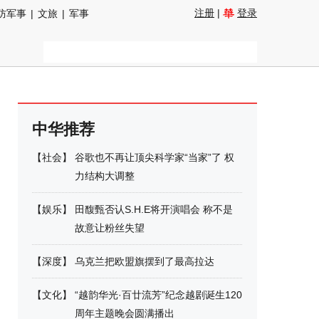
注册
|
登录
防军事
|
文旅
|
军事
中华推荐
【
社会
】
谷歌也不再让顶尖科学家“当家”了 权
力结构大调整
【
娱乐
】
田馥甄否认S.H.E将开演唱会 称不是
故意让粉丝失望
【
深度
】
乌克兰把欧盟旗摆到了最高拉达
【
文化
】
“越韵华光·百廿流芳”纪念越剧诞生120
周年主题晚会圆满播出