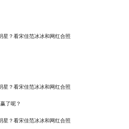
？
谁赢了呢？