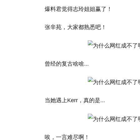
爆料君觉得志玲姐姐赢了！
张辛苑，大家都熟悉吧！
曾经的复古啥啥...
当她遇上Kerr，真的是...
唉，一言难尽啊！