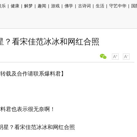
娱乐
|
健康
|
解梦
|
趣闻
|
游戏
|
佛学
|
古诗词
|
生活
|
守艺中华
|
国
星？看宋佳范冰冰和网红合照
，转载及合作请联系爆料君】
爆料君也表示很无奈啊！