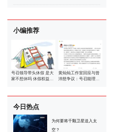
小编推荐
号召领导带头休假 是大
黄灿灿工作室回应与曾
家不想休吗 休假权益何
沛慈争议：号召能理智
以成空谈
发言
今日热点
为何要将千颗卫星送入太
空？