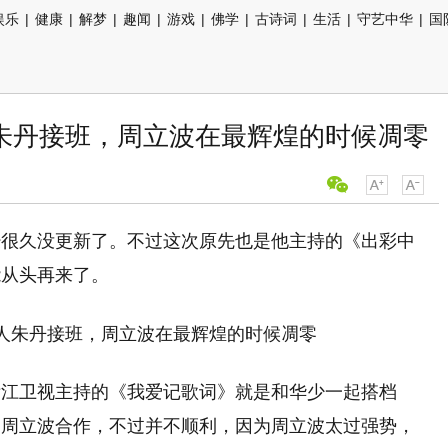
娱乐
|
健康
|
解梦
|
趣闻
|
游戏
|
佛学
|
古诗词
|
生活
|
守艺中华
|
国
朱丹接班，周立波在最辉煌的时候凋零
经很久没更新了。不过这次原先也是他主持的《出彩中
能从头再来了。
浙江卫视主持的《我爱记歌词》就是和华少一起搭档
和周立波合作，不过并不顺利，因为周立波太过强势，