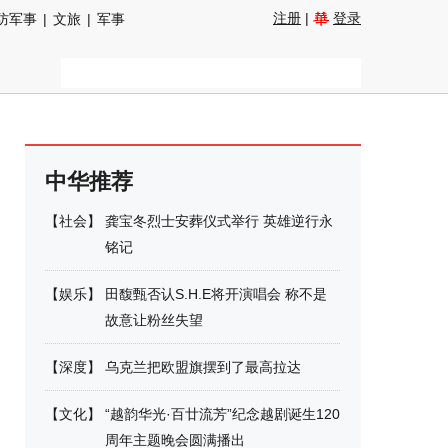
注册
|
登录
防军事
|
文旅
|
军事
中华推荐
【
社会
】
龚宝冬烈士安葬仪式举行 英雄逆行永
铭记
【
娱乐
】
田馥甄否认S.H.E将开演唱会 称不是
故意让粉丝失望
【
深度
】
乌克兰把欧盟旗摆到了最高拉达
【
文化
】
“越韵华光·百廿流芳”纪念越剧诞生120
周年主题晚会圆满播出