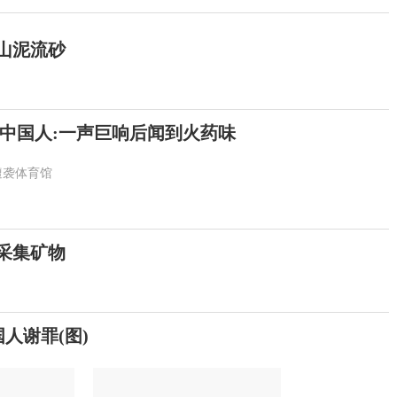
山泥流砂
中国人:一声巨响后闻到火药味
遭袭体育馆
采集矿物
人谢罪(图)