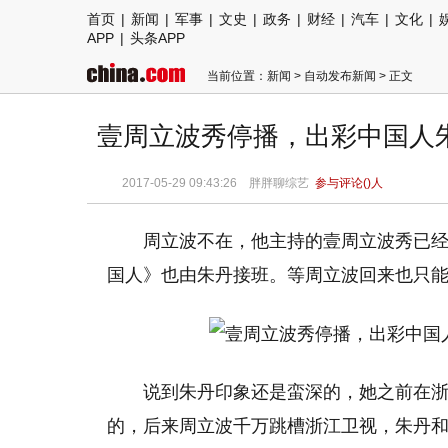
首页
|
新闻
|
军事
|
文史
|
政务
|
财经
|
汽车
|
文化
|
APP
|
头条APP
当前位置：
新闻
>
自动发布新闻
> 正文
壹周立波秀停播，出彩中国人
2017-05-29 09:43:26 胖胖聊综艺
参与评论(
)人
周立波不在，他主持的壹周立波秀已
国人》也由朱丹接班。等周立波回来也只
说到朱丹印象还是蛮深的，她之前在
的，后来周立波千万跳槽浙江卫视，朱丹