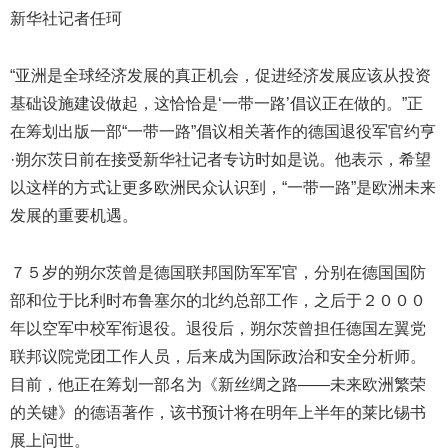
新华社记者任珂
“亚洲是全球经济发展的真正机会，促进经济发展应该从投资
基础设施建设做起，这恰恰是‘一带一路’倡议正在做的。”正
在筹划出版一部“一带一路”倡议相关著作的德国退役军官约亨
·朔尔茨日前在接受新华社记者专访时如是说。他表示，希望
以这样的方式让更多欧洲民众认识到，“一带一路”是欧洲未来
发展的重要机遇。
７５岁的朔尔茨曾是德国联邦国防军军官，分别在德国国防
部和位于比利时布鲁塞尔的北约总部工作，之后于２０００
年以空军中校军衔退役。退役后，朔尔茨曾担任德国左翼党
联邦议院党团工作人员，后来成为国际政治和安全分析师。
目前，他正在筹划一部名为《新丝绸之路——未来欧洲繁荣
的关键》的德语著作，该书预计将在明年上半年的莱比锡书
展上问世。