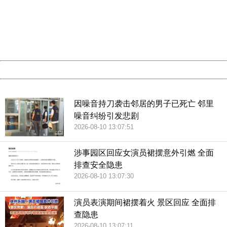
Please report this message and include the following
information to us.
Thank you very much!
URL:
http://3g.china.com:8080/act/news/10000166/20180804
Server:
cms-9-158
Date:
2026/08/10 13:14:00
Powered by China
China
因噪音持刀袭击邻居的男子已死亡 邻里
噪音纠纷引发悲剧
2026-08-10 13:07:51
涉事园区回应女演员裙摆意外引燃 全面
排查安全隐患
2026-08-10 13:07:30
演员表演期间裙摆着火 景区回应 全面排
查隐患
2026-08-10 13:07:11