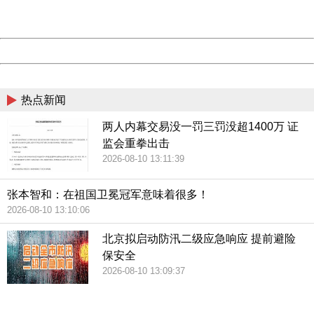
URL:
http://3g.china.com:8080/act/news/10000166/20180804
Server:
cms-9-158
Date:
2026/08/10 13:14:00
他在采访中表示，这本书旨在向德国以及欧洲其他国家读者
Powered by China
介绍中国提出的“一带一路”倡议，因为该倡议给德国乃至整个
欧洲发展开创了机遇。他希望通过这本书引起更多媒体、基
China
金会和政界的讨论，让“一带一路”得到更多欧洲人的关注和支
热点新闻
持。
两人内幕交易没一罚三罚没超1400万 证
监会重拳出击
针对目前德国和欧洲部分国家仍对“一带一路”存在顾虑，朔尔
2026-08-10 13:11:39
茨认为应更加深入地分析和研究中国提出的这项倡议，向公
众和学术界说明“一带一路”的积极作用。他强调，在当前的国
张本智和：在祖国卫冕冠军意味着很多！
2026-08-10 13:10:06
际格局下，欧洲正处于关键节点，“一带一路”倡议恰巧在这个
时候为欧洲提供一个新的选项。
北京拟启动防汛二级应急响应 提前避险
保安全
2026-08-10 13:09:37
据介绍，这本书将以论文集形式出版，计划收录１５到２０
位作者的论文。朔尔茨告诉记者，他非常希望能够收录来自
404 Not Found
Sorry for the inconvenience.
中国的相关文章，因为“德国需要听到更多来自中国的声音”。