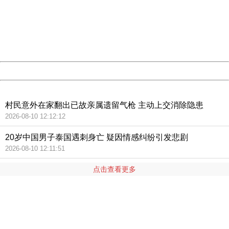
Please report this message and include the following
information to us.
Thank you very much!
URL:
http://3g.china.com:8080/act/news/10000166/20180804
Server:
cms-9-158
Date:
2026/08/10 13:14:00
Powered by China
China
村民意外在家翻出已故亲属遗留气枪 主动上交消除隐患
2026-08-10 12:12:12
20岁中国男子泰国遇刺身亡 疑因情感纠纷引发悲剧
2026-08-10 12:11:51
点击查看更多
404 Not Found
Sorry for the inconvenience.
Please report this message and include the following
information to us.
Thank you very much!