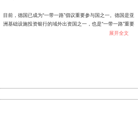
目前，德国已成为“一带一路”倡议重要参与国之一。德国是亚
洲基础设施投资银行的域外出资国之一，也是“一带一路”重要
项目——中欧班列在欧洲的重要终点之一。
展开全文
404 Not Found
Sorry for the inconvenience.
事实上，从“一带一路”倡议提出伊始，朔尔茨便一直对此予以
Please report this message and include the following
关注。他发现，随着“一带一路”建设的深入推进，德国社会
information to us.
Thank you very much!
对“一带一路”的认知度也越来越高。据不完全统计，德国市面
URL:
http://3g.china.com:8080/act/news/10000166/20180804
上已先后出版十几部与“一带一路”倡议相关的著作。
Server:
cms-9-158
Date:
2026/08/10 13:14:00
２０１６年１月，德国前驻华大使施明贤在《柏林政治杂
Powered by China
志》发表文章说，中国的“一带一路”倡议意味着这个世界第二
China
404 Not Found
大经济体将开启一种以包容、机会均等、尊重文化和政治制
Sorry for the inconvenience.
度多样性为基础的崭新外交模式，并呼吁欧盟积极参与这一
Please report this message and include the following
information to us.
倡议。朔尔茨告诉记者，自己正是受到施明贤这篇文章的启
Thank you very much!
发，才决定以“一带一路”为主题出版一部专著。