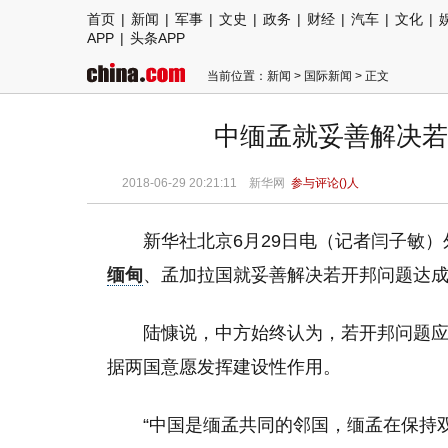
首页
|
新闻
|
军事
|
文史
|
政务
|
财经
|
汽车
|
文化
|
APP
|
头条APP
当前位置：
新闻
>
国际新闻
> 正文
中缅孟就妥善解决若
2018-06-29 20:21:11
新华网
参与评论(
)人
新华社北京6月29日电（记者闫子敏
缅甸
、孟加拉国就妥善解决若开邦问题达
陆慷说，中方始终认为，若开邦问题
据两国意愿发挥建设性作用。
“中国是缅孟共同的邻国，缅孟在保持