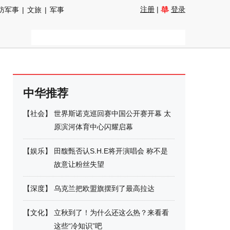
注册
|
登录
防军事
|
文旅
|
军事
中华推荐
【
社会
】
世界斯诺克巡回赛中国公开赛开幕 太
原滨河体育中心闪耀启幕
【
娱乐
】
田馥甄否认S.H.E将开演唱会 称不是
故意让粉丝失望
【
深度
】
乌克兰把欧盟旗摆到了最高拉达
【
文化
】
立秋到了！为什么还这么热？来看看
这些“冷知识”吧