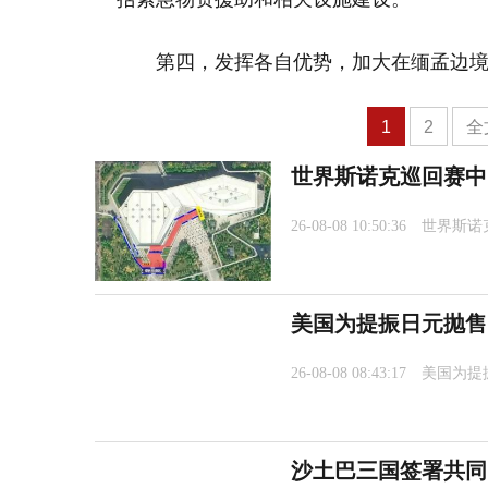
第四，发挥各自优势，加大在缅孟边
1
2
全
世界斯诺克巡回赛中
26-08-08 10:50:36
世界斯诺
美国为提振日元抛售
26-08-08 08:43:17
美国为提
沙土巴三国签署共同