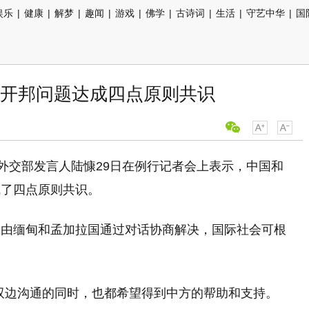
娱乐
|
健康
|
解梦
|
趣闻
|
游戏
|
佛学
|
古诗词
|
生活
|
守艺中华
|
国
开邦问题达成四点原则共识
）外交部发言人陆慷29日在例行记者会上表示，中国和
成了四点原则共识。
应由缅甸和孟加拉国通过对话协商解决，国际社会可根
双边沟通的同时，也都希望得到中方的帮助和支持。