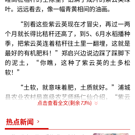
叶。远远看去，像一幅青黄相间的油画。
“别看这些紫云英现在才冒尖，再过一两
个月就长得比秸秆还高了，到5、6月水稻播种
季，把紫云英连着秸秆往土里一翻埋，这就是
最好的有机肥料！”郑启兴边说边踩了踩脚下
的泥土，“你瞧，这种了紫云英的土多松
软！”
“土软，就意味着肥，土质就好。”浦城
县农业农村局高级农艺师杨仁仙介绍，“紫云
点击查看全文(剩余
73
%)
英自身有根瘤菌，能固定空气中的氮，一株紫
云英就是一个小小的‘氮工厂’。”
热点新闻
位于福建省最北部的南平市浦城县，耕地