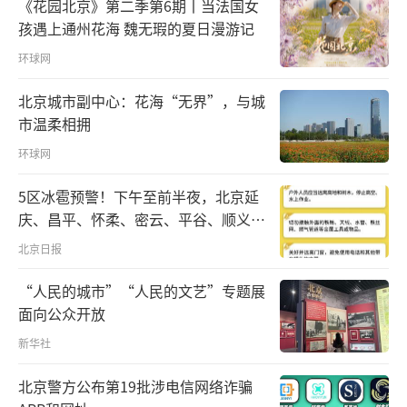
《花园北京》第二季第6期丨当法国女
面积53.7万亩，其中水稻种植面积超过43万
孩遇上通州花海 魏无瑕的夏日漫游记
亩。然而，随着农户对化肥越来越依赖，当地
环球网
冬种紫云英养地的传统逐渐被丢弃，部分土壤
北京城市副中心：花海“无界”，与城
板结、发硬，酸化趋势明显，大米品质也一度
市温柔相拥
下降。
环球网
2015年，福建省将浦城县列为22个省级绿
5区冰雹预警！下午至前半夜，北京延
肥种植示范项目县之一，鼓励农户恢复冬种紫
庆、昌平、怀柔、密云、平谷、顺义、
云英传统，通过绿肥种植减少化肥用量，培肥
门头沟、房山等区有较明显降雨，伴七
北京日报
地力，改良土壤，促进耕地可持续发展。浦城
级左右短时大风和冰雹
“人民的城市”“人民的文艺”专题展
县农业农村局牵头各个乡镇，大力推广冬闲田
面向公众开放
的紫云英种植。
新华社
刚听说自家农田成为紫云英种植示范片
北京警方公布第19批涉电信网络诈骗
时，水稻种植合作社负责人陈兆武还有些不情