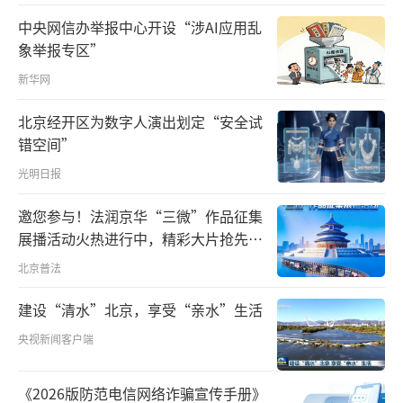
土肥项目示范区超过50个。
中央网信办举报中心开设“涉AI应用乱
象举报专区”
培肥地力只是基础。“好土育好米，优质
新华网
米给农户带来了实实在在的收益。”浦城县农
业农村局副局长张述斌说。
北京经开区为数字人演出划定“安全试
错空间”
陈兆武开起了自己的米店，今年还通过了
光明日报
绿色大米认证；临江镇新街村种粮户杨建荣开
网店售卖优质米，每斤6元，回头客越来越多，
邀您参与！法润京华“三微”作品征集
展播活动火热进行中，精彩大片抢先看
去年卖出1万多斤；看好优质米的市场，钟安森
～
北京普法
从福州回到浦城，建起1000多亩的紫云英大米
种植基地……
建设“清水”北京，享受“亲水”生活
央视新闻客户端
去年，浦城县5万斤紫云英种子被农户申领
一空，县里又追加了近3万斤。“以前没人领，
《2026版防范电信网络诈骗宣传手册》