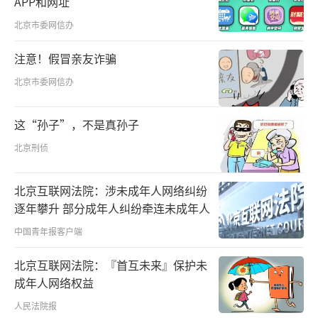
APP和网址
愿：“买种、播撒、施肥、开沟排水，一亩地
北京市委网信办
要多花几十块，不如多施点化肥方便实惠。”
注意！假冒亲友诈骗
县农业农村局和镇农技站专家多次上门宣
北京市委网信办
传种植绿肥的好处，还带来免费的紫云英种
子。陈兆武试着领了600斤的种子，撒在200亩
这“孙子”，不是真孙子
冬闲田里。
北京刑侦
“变化太大了！肥料比往年少用了30%，
北京互联网法院：涉未成年人网络纠纷
稻谷粒粒饱满，连农药都少打一大半。”尝到
逐年攀升 部分成年人纠纷牵连未成年人
甜头，陈兆武又将紫云英种植面积扩大到500
中国青年报客户端
亩。
北京互联网法院：『首互未来』保护未
截至2020年底，浦城县紫云英种植面积超
成年人网络权益
过4万亩，以紫云英种植为代表的百亩以上连片
人民法院报