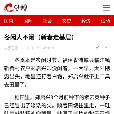
国内
国际
社会
文史
经济
滚动
冬闲人不闲（新春走基层）
人民日报
2021-01-27 14:50:38
冬季本是农闲时节，福建省浦城县临江镇
新街村农户郑启兴却没闲着。一大早，太阳刚
露出头，地里还打着白霜，郑启兴就带上工具
去田里了。
稻田里，郑启兴3个月前种下的紫云英种子
已经冒出了矮矮的尖。顺着田埂往里走，一畦
畦高桩秸秆的空隙里，钻满了成片的紫云英绿