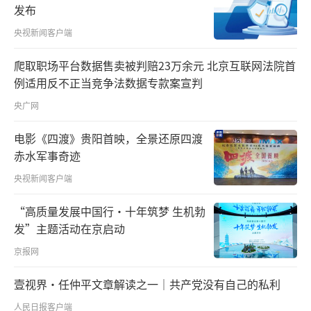
现在抢着要。”浦城县农业农村局局长张旭
发布
说，未来浦城还将加大紫云英等绿肥种植的推
央视新闻客户端
广力度，持之以恒守护好浦城的一方耕地，培
爬取职场平台数据售卖被判赔23万余元 北京互联网法院首
育优质大米，让农户的“钱袋子”更鼓。
（责任
例适用反不正当竞争法数据专款案宣判
编辑：梁云娇 CN079）
央广网
电影《四渡》贵阳首映，全景还原四渡
赤水军事奇迹
央视新闻客户端
“高质量发展中国行·十年筑梦 生机勃
发”主题活动在京启动
京报网
壹视界·任仲平文章解读之一｜共产党没有自己的私利
人民日报客户端