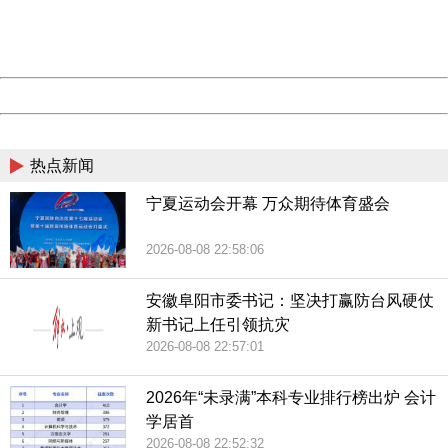
Thank you very much!
URL:
http://3g.china.com:8080/act/news/13001768/20181116
Server:
cms-9-158
Date:
2026/08/08 23:00:42
展厅展示故宫博物院文创系列产品。（央广网记者荆宇琦
Powered by China
摄）
China
热点新闻
宁夏运动会开幕 万众期待体育盛会
2026-08-08 22:58:06
馆内通过系列老物件展示了40年来百姓生活发生的变迁。
（央广网记者荆宇琦摄）
安徽阜阳市委书记：坚决打赢防台风硬仗
新书记上任引领抗灾
2026-08-08 22:57:01
2026年“未录满”本科专业排行榜出炉 会计
图为馆内展示的收音机、磁带及手机。（央广网记者荆宇琦
学居首
2026-08-08 22:52:32