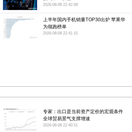
2026-08-08 22:42:08
图为“深海一号”模型。（央广网记者荆宇琦摄）
上半年国内手机销量TOP30出炉 苹果华
为领跑榜单
2026-08-08 22:41:15
404 Not Found
Sorry for the inconvenience.
馆内设置了中央广播电视总台“展览说吧”，参观者可在其中留
Please report this message and include the following
information to us.
言。（央广网记者荆宇琦摄）
Thank you very much!
URL:
http://3g.china.com:8080/act/news/13001768/20181116
Server:
cms-9-158
责任编辑：梁云娇 CN079
Date:
2026/08/08 23:00:42
Powered by China
China
专家：出口是当前资产定价的宏观条件
全球贸易景气支撑增速
2026-08-08 22:40:51