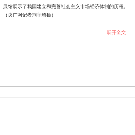
展馆展示了我国建立和完善社会主义市场经济体制的历程。
（央广网记者荆宇琦摄）
展开全文
404 Not Found
Sorry for the inconvenience.
Please report this message and include the following
展馆展示了我国改革开放以来的优秀出版物。（央广网记者
information to us.
Thank you very much!
荆宇琦摄）
URL:
http://3g.china.com:8080/act/news/13001768/20181116
Server:
cms-9-158
Date:
2026/08/08 23:00:42
Powered by China
China
图为展示书籍《40年400个难忘的瞬间》。（央广网记者荆
404 Not Found
宇琦摄）
Sorry for the inconvenience.
Please report this message and include the following
information to us.