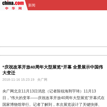
新闻
404 Not Found
Sorry for the inconvenience.
Please report this message and include the following
information to us.
Thank you very much!
URL:
http://3g.china.com:8080/act/news/13001768/20181116
Server:
cms-9-158
Date:
2026/08/08 23:00:42
Powered by China
China
“庆祝改革开放40周年大型展览”开幕 全景展示中国伟
大变迁
2018-11-16 15:23:19
央广网
央广网北京11月13日消息（记者陈锐海荆宇琦）11月13
日，“伟大的变革——庆祝
改革开放40周年
大型展览”开幕式在
国家博物馆举行。记者了解到，本次展览设计了关键抉择、