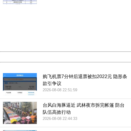
摄）
404 Not Found
Sorry for the inconvenience.
Please report this message and include the following
information to us.
Thank you very much!
URL:
http://3g.china.com:8080/act/news/13001768/20181116
Server:
cms-9-158
图为上海浦东新区城市模型。（央广网记者荆宇琦摄）
Date:
2026/08/08 23:00:42
Powered by China
China
购飞机票7分钟后退票被扣2022元 隐形条
展览展示了改革开放以来我国在科技领域所取得的成就。
款引争议
2026-08-08 22:51:59
（央广网记者荆宇琦摄）
台风白海豚逼近 武林夜市拆完帐篷 防台
队伍高效行动
2026-08-08 22:44:33