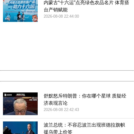
参观者可以在电子屏幕上写下“毛笔字”。（央广网记者荆宇琦
内蒙古“十六运”点亮绿色农品名片 体育搭
台产销赋能
摄）
2026-08-08 22:44:00
404 Not Found
Sorry for the inconvenience.
Please report this message and include the following
information to us.
Thank you very much!
绿水青山就是金山银山。40年来我国生态建设取得的成就，
URL:
http://3g.china.com:8080/act/news/13001768/20181116
Server:
cms-9-158
均在馆内得到展示。（央广网记者荆宇琦摄）
Date:
2026/08/08 23:00:42
Powered by China
China
舒默怒斥特朗普：你在哪个星球 质疑经
济表现言论
图为各类军事装备模型。（央广网记者荆宇琦摄）
2026-08-08 22:42:43
波兰总统：不容忍波兰出现班德拉旗帜
援乌带上价签