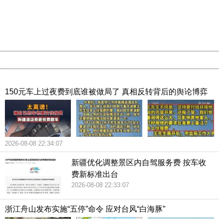
information to us.
Thank you very much!
URL:
http://3g.china.com:8080/act/news/13001768/20181116
Server:
cms-9-158
Date:
2026/08/08 23:00:42
Powered by China
China
150元车上过夜费到底谁被做局了 真相反转背后的舆论博弈
2026-08-08 22:34:07
新疆优化调整景区内自驾服务费 按车收
费新标准出台
2026-08-08 22:33:07
浙江舟山发布实施“五停”命令 应对台风“白海豚”