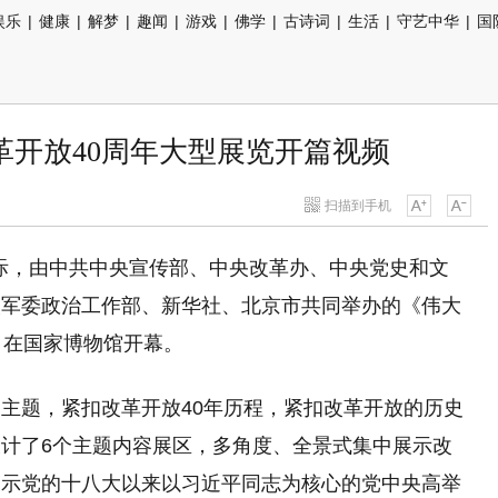
娱乐
|
健康
|
解梦
|
趣闻
|
游戏
|
佛学
|
古诗词
|
生活
|
守艺中华
|
国
革开放40周年大型展览开篇视频
扫描到手机
际，由中共中央宣传部、中央改革办、中央党史和文
央军委政治工作部、新华社、北京市共同举办的《伟大
》在国家博物馆开幕。
主题，紧扣改革开放40年历程，紧扣改革开放的历史
计了6个主题内容展区，多角度、全景式集中展示改
展示党的十八大以来以习近平同志为核心的党中央高举