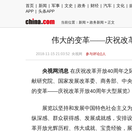
首页
|
新闻
|
军事
|
文史
|
政务
|
财经
|
汽车
|
文化
|
APP
|
头条APP
当前位置：
新闻
>
政务新闻
> 正文
伟大的变革——庆祝改
2018-11-15 21:03:52
央视网
参与评论(
)人
央视网消息
在庆祝改革开放40周年之
献研究院、国家发展改革委、商务部、中
的变革——
庆祝改革开放40周年大型展览
展览以坚持和发展中国特色社会主义为
纵深感、群众获得感、发展成就感，安排设
革开放光辉历程、伟大成就、宝贵经验，