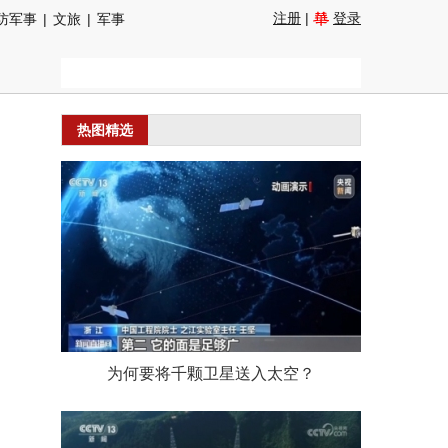
注册
|
登录
防军事
|
文旅
|
军事
热图精选
为何要将千颗卫星送入太空？