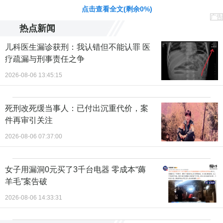
点击查看全文(剩余
0
%)
广告
热点新闻
儿科医生漏诊获刑：我认错但不能认罪 医
疗疏漏与刑事责任之争
2026-08-06 13:45:15
死刑改死缓当事人：已付出沉重代价，案
件再审引关注
2026-08-06 07:37:00
女子用漏洞0元买了3千台电器 零成本“薅
羊毛”案告破
2026-08-06 14:33:31