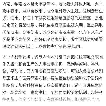
西南、华南地区是周年繁殖区，是北迁虫源根据地，要主
攻冬春季、兼顾夏秋季，阻杀境外迁入虫源、控制迁出虫
源。江南、长江中下游及江淮等地区是迁飞过渡区，是北
迁南回的桥梁地带，要抓住春夏季害虫迁入期，重点采取
诱杀成虫、防治幼虫，减少外迁虫源虫量。北方玉米主产
区是重点防范区，抓好低龄幼虫防控，发生区域防控处置
率要达到90%以上，危害损失控制在5%以内。
农业农村部要求，各级农业农村部门要把防控草地贪夜蛾
作为当前粮食生产的大事要事来抓。做到早监测、早预
警、早防控，已入侵省份要应防尽防，可能入侵省份特别
是玉米主产区要严密布控。要注重生物防治和化学防治有
机结合，加强科普宣传，压实属地责任，适时开展应急防
治、统防统治、联防联控。要构建防控长效机制，加快科
技创新，健全监控队伍，完善基础设施，加强国际合作。