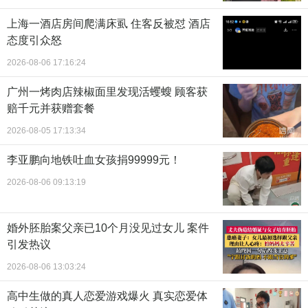
上海一酒店房间爬满床虱 住客反被怼 酒店
态度引众怒
2026-08-06 17:16:24
广州一烤肉店辣椒面里发现活蠼螋 顾客获
赔千元并获赠套餐
2026-08-05 17:13:34
李亚鹏向地铁吐血女孩捐99999元！
2026-08-06 09:13:19
婚外胚胎案父亲已10个月没见过女儿 案件
引发热议
2026-08-06 13:03:24
高中生做的真人恋爱游戏爆火 真实恋爱体