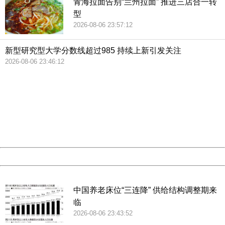
青海拉面告别“兰州拉面” 推进三店合一转
型
会议最后，人民日报社人民论坛杂志社与中国旅游研究
2026-08-06 23:57:12
院、携程旅行网、美团点评、Airbnb爱彼迎中国、马蜂窝旅
游网、同程控股股份有限公司、途牛旅游网、小猪短租、租
新型研究型大学分数线超过985 持续上新引发关注
租车共十家机构共同发起了《在线旅游行业内容和数据生态
2026-08-06 23:46:12
共建》倡议。
404 Not Found
Sorry for the inconvenience.
Please report this message and include the following
information to us.
Thank you very much!
URL:
http://3g.china.com:8080/act/news/10000159/20181216
Server:
cms-9-157
Date:
2026/08/07 00:52:04
Powered by China
China
中国养老床位“三连降” 供给结构调整期来
临
2026-08-06 23:43:52