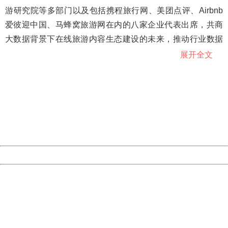
游研究院等多部门以及包括携程旅行网、美团点评、Airbnb
爱彼迎中国、马蜂窝旅游网在内的八家企业代表出席，共商
大数据背景下在线旅游内容生态建设的未来，推动行业数据
治理和制度完善，培厚在线旅游数据良好生态土壤。
展开全文
404 Not Found
Sorry for the inconvenience.
国家市场监管总局质量发展局副局长余桂芬表示，提升
Please report this message and include the following
在线旅游服务质量，就必须把数据作为产业核心资源来管
information to us.
Thank you very much!
理，规范产业发展中的数据应用，提高数据整体质量水平。
URL:
http://3g.china.com:8080/act/news/10000159/20181216
Server:
cms-9-157
Date:
2026/08/07 00:52:04
中国消费者协会副秘书长栗元广说：“任何商业利益都不
能以牺牲消费者知情权为代价。有关企业要坚持以消费者为
Powered by China
中心，通过大数据建设做好大数据监管应对，打造更加安全
China
放心的消费环境。”
404 Not Found
Sorry for the inconvenience.
Please report this message and include the following
information to us.