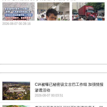
的度假。携程就利用大数据来为消费者做节假日的出行热度
提示，提醒乘客避开人流量大的景区，推荐一些景美但人少
的节假日旅行好去处。她表示，携程目前正在利用大数据和
2026-08-07 00:28:16
人工智能融合创新，通过技术手段促进服务的创新，希望为
404 Not Found
老百姓提供全方位的优质服务。
Sorry for the inconvenience.
Please report this message and include the following
information to us.
马蜂窝旅游网CEO陈罡在发言中谈到，作为新经济的代
Thank you very much!
URL:
http://3g.china.com:8080/act/news/10000159/20181216
表，互联网经济是非常核心的一部分。当前，整个产业处在
Server:
cms-9-157
变革的深水区，能否有更大的创新，无论是对客户也好、对
Date:
2026/08/07 00:52:04
产业都会产生巨大影响价值。在线旅游企业要形成长远眼
Powered by China
光，不能一味求速度而忽视了内容质量和服务品质的提升。
China
在未来，数据和内容将成为全球在线旅游行业的核心竞争
CIA被曝已秘密设立古巴工作组 加强情报
力，只有我们不断精益求精，不断完善真实可靠的数据内容
渗透活动
生态，才能教育和培养出更大的市场，促进整个旅游产业的
2026-08-07 00:03:51
再升级。