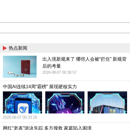
Thank you very much!
URL:
http://3g.china.com:8080/act/news/10000159/20181216
Server:
cms-9-157
美团点评对大数据的利用。中国青年网记者唐希 摄
Date:
2026/08/07 00:52:04
Powered by China
与会的企业代表们也纷纷分享了自己的企业如何利用大
China
数据来做线上旅游管理。
热点新闻
美团点评自主研发了“天网”、“天眼”系统，能够对商家进
出入境新规来了 哪些人会被“拦住” 新规背
行全周期动态管理，防患于未然。Airbnb爱彼迎中国也将大
后的考量
数据审核技术运用到了从预订到租房的每一个环节，确保安
2026-08-07 00:38:57
全无忧。马蜂窝则将打击游记和问答中违规广告的行为常态
中国AI连续14周“霸榜” 展现硬核实力
化，平均每周处理26000条违规广告信息，查封15000个违规
账号。
携程旅行网CFO王肖璠作了以“大数据与AI融合创新，助
2026-08-07 00:33:25
力‘让旅行更幸福’”为题的分享报告。她表示，现在一到节假
网红“老表”游泳失踪 多方搜救 家庭陷入困境
日热点景区就挤满了人，这些游客很难在高峰期体验到休闲