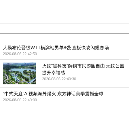
Thank you very much!
URL:
http://3g.china.com:8080/act/news/10000159/20181216
Server:
cms-9-157
Date:
2026/08/07 00:52:04
Powered by China
China
大勒布伦晋级WTT横滨站男单8强 直板快攻闪耀赛场
2026-08-06 22:42:50
灭蚊“黑科技”解锁市民游园自由 无蚊公园
提升幸福感
2026-08-06 22:40:30
“中式天庭”AI视频海外爆火 东方神话美学震撼全球
2026-08-06 22:40:00
404 Not Found
Sorry for the inconvenience.
Please report this message and include the following
information to us.
Thank you very much!