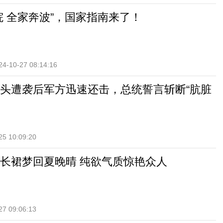
院 全家奔波”，国家指南来了！
24-10-27 08:14:16
头遭袭后军方迅速还击，总统誓言斩断“肮脏
25 10:09:20
长裙梦回夏晚晴 纯欲气质惊艳众人
27 09:06:13