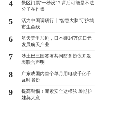
4
景区门票“一秒没”？背后可能是不法
分子在作祟
5
活力中国调研行丨“智慧大脑”守护城
市生命线
6
航天竞争加剧，日本砸14万亿日元
发展航天产业
7
沙土巴三国签署共同防务协议并发
表联合声明
8
广东成国内首个单月用电破千亿千
瓦时省份
9
提高警惕！绷紧安全这根弦 暑期护
娃莫大意