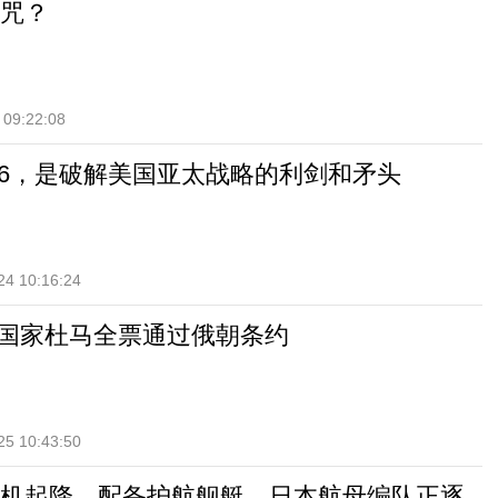
咒？
 09:22:08
26，是破解美国亚太战略的利剑和矛头
24 10:16:24
，俄国家杜马全票通过俄朝条约
25 10:43:50
机起降、配备护航舰艇，日本航母编队正逐