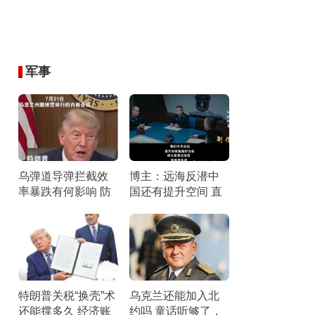
军事
乌弹道导弹拦截效
博主：远海反潜中
率暴跌有何影响 防
国还有提升空间 直
空压力剧增
面短板锤炼战力
特朗普关税“换壳”术
乌克兰还能加入北
还能撑多久 经济账
约吗 童话听够了，