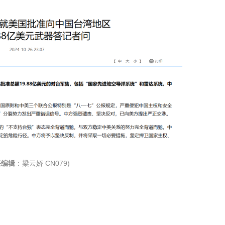
任编辑
：梁云娇 CN079)