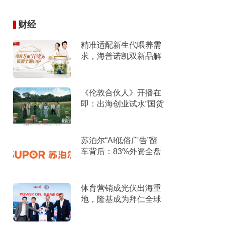
财经
精准适配新生代喂养需
求，海普诺凯双新品解
锁育儿新选择！
《伦敦合伙人》开播在
即：出海创业试水“国货
集群”模式，带动入境消
费反向种草
苏泊尔“AI低俗广告”翻
车背后：83%外资全盘
掌控，陷入流量内卷、
质量频发的负循环
体育营销成光伏出海重
地，隆基成为拜仁全球
官方合作伙伴