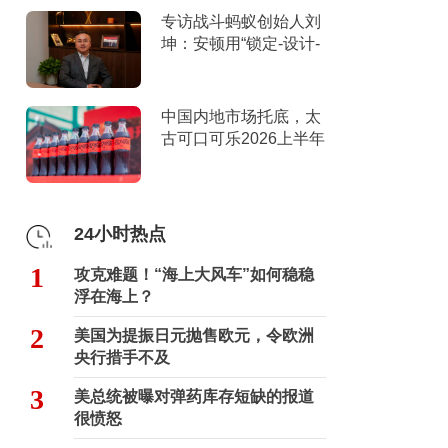
专访战斗蚂蚁创始人刘
坤：安顿用“锁定-设计-
击穿”跑出10倍增长
中国内地市场托底，太
古可口可乐2026上半年
营收创新高
24小时热点
1
攻克难题！“海上大风车”如何稳稳
浮在海上？
2
美国为提振日元抛售欧元，令欧洲
央行措手不及
3
美总统被曝对弹药库存短缺的报道
很愤怒