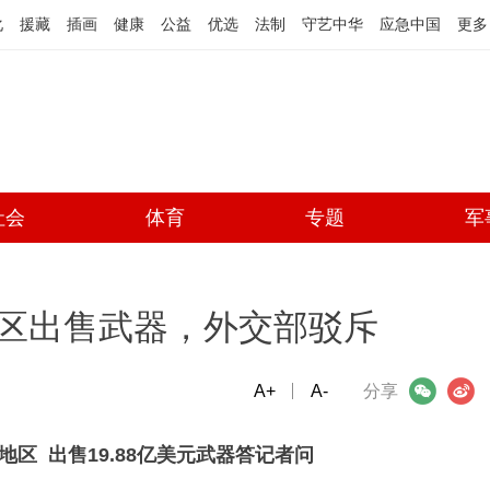
化
援藏
插画
健康
公益
优选
法制
守艺中华
应急中国
更多
社会
体育
专题
军
区出售武器，外交部驳斥
A+
微信
A-
微博
分享
区 出售19.88亿美元武器答记者问