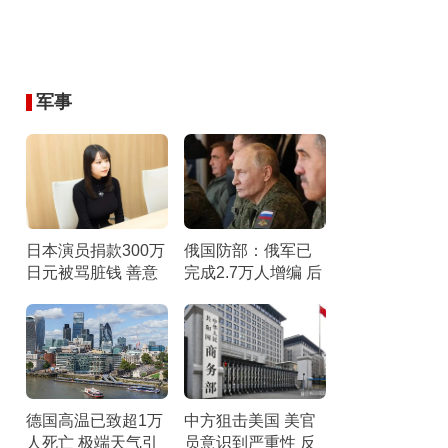
军事
日本演员捐款300万
俄国防部：俄军已
日元被骂脏钱 善意
完成2.7万人增编 后
遭误解
勤与指挥系统优化
德国高温已致超1万
中方狙击美国 美官
人死亡 极端天气引
员意识到严重性 反