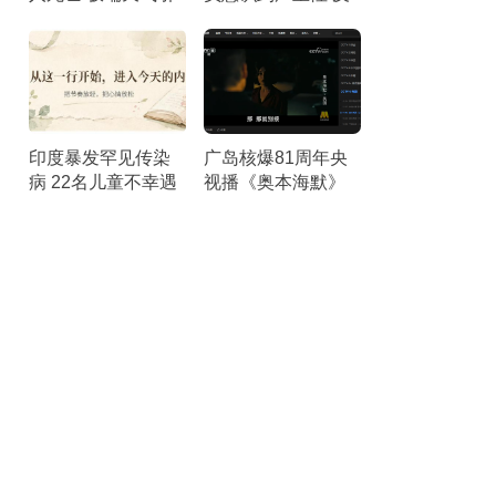
发粮食短缺担忧
制措施精准打击
印度暴发罕见传染
广岛核爆81周年央
病 22名儿童不幸遇
视播《奥本海默》
难
回顾历史与和平使
命