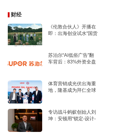
财经
《伦敦合伙人》开播在
即：出海创业试水“国货
集群”模式，带动入境消
费反向种草
苏泊尔“AI低俗广告”翻
车背后：83%外资全盘
掌控，陷入流量内卷、
质量频发的负循环
体育营销成光伏出海重
地，隆基成为拜仁全球
官方合作伙伴
专访战斗蚂蚁创始人刘
坤：安顿用“锁定-设计-
击穿”跑出10倍增长