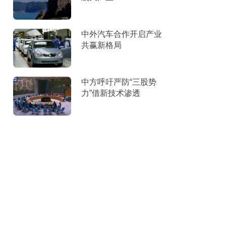
中外汽车合作开启产业
共赢新格局
中方呼吁严防“三股势
力”借新技术渗透