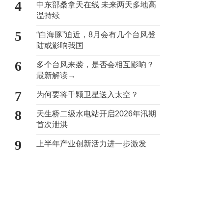
4
中东部桑拿天在线 未来两天多地高
温持续
5
“白海豚”迫近，8月会有几个台风登
陆或影响我国
6
多个台风来袭，是否会相互影响？
最新解读→
7
为何要将千颗卫星送入太空？
8
天生桥二级水电站开启2026年汛期
首次泄洪
9
上半年产业创新活力进一步激发