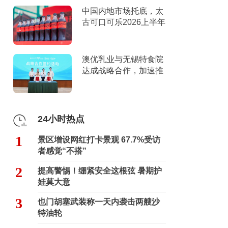
中国内地市场托底，太
古可口可乐2026上半年
营收创新高
澳优乳业与无锡特食院
达成战略合作，加速推
进“全家营养”战略
24小时热点
1
景区增设网红打卡景观 67.7%受访
者感觉“不搭”
2
提高警惕！绷紧安全这根弦 暑期护
娃莫大意
3
也门胡塞武装称一天内袭击两艘沙
特油轮