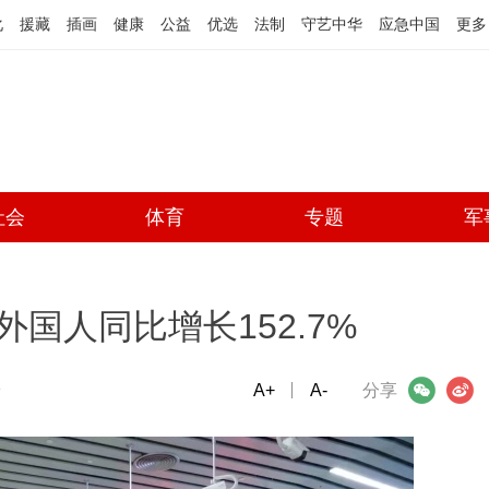
化
援藏
插画
健康
公益
优选
法制
守艺中华
应急中国
更多
社会
体育
专题
军
入境外国人同比增长152.7%
端
A+
微信
A-
微博
分享