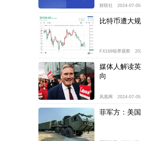
财联社
2024-07-05
比特币遭大规
FX168链界观察
20
媒体人解读英
向
凤凰网
2024-07-05
菲军方：美国