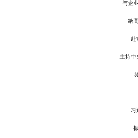
与企
给
赴
主持中
习