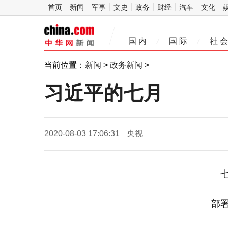
首页
新闻
军事
文史
政务
财经
汽车
文化
中
国 内
国 际
社 会
/
/
华网
当前位置：
新闻
>
政务新闻
>
习近平的七月
2020-08-03 17:06:31
央视
部