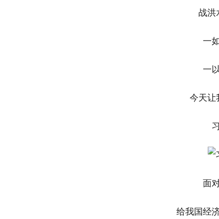
战洪
一
一
今天让
面
给我国经