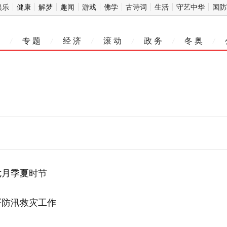
娱乐
健康
解梦
趣闻
游戏
佛学
古诗词
生活
守艺中华
国防
专 题
经 济
滚 动
政 务
冬 奥
/
/
/
/
/
/
七月季夏时节
署防汛救灾工作