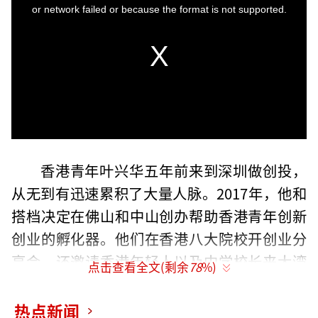
i
or network failed or because the format is not supported.
s
a
m
o
d
a
l
w
i
n
d
o
w
.
香港青年叶兴华五年前来到深圳做创投，
从无到有迅速累积了大量人脉。2017年，他和
搭档决定在佛山和中山创办帮助香港青年创新
创业的孵化器。他们在香港八大院校开创业分
享会，还邀请香港年轻人以及中学校长来大湾
点击查看全文(剩余
78
%)
区参观访问。
热点新闻