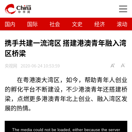
国内
国际
社会
文史
经济
滚动
携手共建一流湾区 搭建港澳青年融入湾
区桥梁
央视网
2020-06-24 10:53:59
在粤港澳大湾区，如今，帮助青年人创业
的孵化平台不断建设，不少港澳青年还搭建桥
梁，点燃更多港澳青年北上创业、融入湾区发
展的热情。
T
h
i
The media could not be loaded, either because the server
s