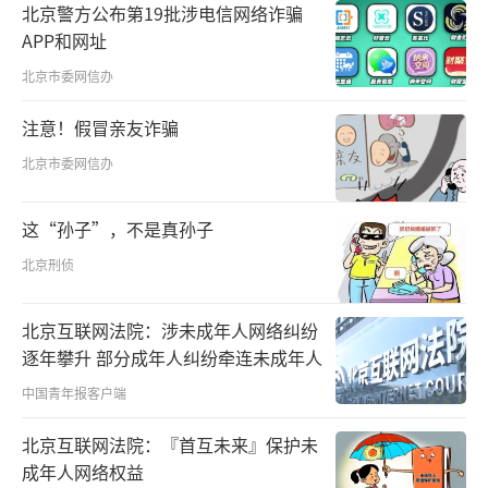
的“成本洼地与创新高地”。
北京警方公布第19批涉电信网络诈骗
APP和网址
北京市委网信办
注意！假冒亲友诈骗
工合空间中山首席执行官叶兴华：
其实你
北京市委网信办
不亲身过来，你感受不到它每一天都在进步，
每一天都有不同的政策去鼓励大湾区的发展。
这“孙子”，不是真孙子
大湾区是一个他们能重新找到梦想，能实现梦
北京刑侦
想的地方。这条赛道你觉得没机会，你可以换
赛道，换赛道的成本就是创业的成本远低于香
北京互联网法院：涉未成年人网络纠纷
港。
逐年攀升 部分成年人纠纷牵连未成年人
中国青年报客户端
目前，工合空间累计入驻的项目有60多
北京互联网法院：『首互未来』保护未
个，其中40%是港澳团队，佛山站还被认定为
成年人网络权益
广东十家粤港青年创新创业基地之一。如今在