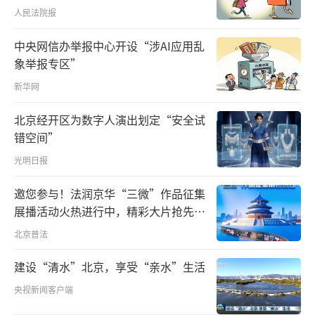
人民法院报
大湾区，像叶兴华这样的“联络人”越来越
多，他们手把手带港澳青年来内地，把双方资
中央网信办举报中心开设“涉AI应用乱
源进行对接，成为越来越多港澳青年走进湾
象举报专区”
区、认识湾区的催化剂。
新华网
北京经开区为数字人演出划定“安全试
近期，广东省印发的《关于加强港澳青年
错空间”
创新创业基地建设实施方案》提出，珠三角九
光明日报
市各建设至少一个港澳青年创新创业基地，力
争在2025年前实现港澳青年创新创业孵化平
邀您参与！法润京华“三微”作品征集
台“1+12+N”的空间布局。
展播活动火热进行中，精彩大片抢先看
～
北京普法
建设“清水”北京，享受“亲水”生活
央视新闻客户端
不少长期深耕湾区的香港创业者，也利用