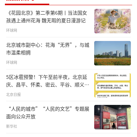
《花园北京》第二季第6期丨当法国女
孩遇上通州花海 魏无瑕的夏日漫游记
工合空间中山首席执行官叶兴华：
用我们
环球网
这种同龄人或者普通青年的亲身经历去分享的
话，可信度他们觉得会更高。另外我们能讲到
北京城市副中心：花海“无界”，与城
市温柔相拥
一些细节：第一个客户是怎么找的，内地的一
环球网
些政策我是怎么享受到的，我是怎么生活的。
他们会觉得内地的发展远超过他自己想象的，
5区冰雹预警！下午至前半夜，北京延
包括了我们的智慧城市的建设，包括了移动支
庆、昌平、怀柔、密云、平谷、顺义、
门头沟、房山等区有较明显降雨，伴七
付等等的一些应用，他们觉得这个太方便了。
北京日报
级左右短时大风和冰雹
叶兴华认为，大湾区给港澳青年提供了非
“人民的城市”“人民的文艺”专题展
面向公众开放
常低的创业成本、非常丰富的扶持政策。一小
新华社
时的通勤范围内，也让这里成为港澳创业者