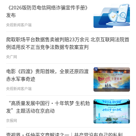
各种机会鼓励青年人亲身走进内地，感受国家
《2026版防范电信网络诈骗宣传手册》
变化。他们建议港澳青年把自己定位为湾区的
发布
主人，真正融入湾区的发展。
央视新闻客户端
爬取职场平台数据售卖被判赔23万余元 北京互联网法院首
例适用反不正当竞争法数据专款案宣判
央广网
香港青年交流促进联会会长梁毓雄：
进了
电影《四渡》贵阳首映，全景还原四渡
大湾区以后，除了大湾区里面的城市，我们也
赤水军事奇迹
面对内地的整个市场，可以做到的规模跟发展
央视新闻客户端
是不一样的。同样年轻人如果他在香港的话，
他可以带来很多国际上，或者是跟国外接触的
“高质量发展中国行·十年筑梦 生机勃
发”主题活动在京启动
经验，给到现在大湾区里面的公司一个更往外
京报网
发展的空间。
壹视界·任仲平文章解读之一｜共产党没有自己的私利