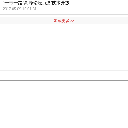
“一带一路”高峰论坛服务技术升级
2017-05-09 15:01:31
加载更多>>
404 Not Found
Sorry for the inconvenience.
Please report this message and include the following
information to us.
Thank you very much!
URL:
http://3g.china.com:8080/act/news/11157580/20170512
Server:
cms-9-157
Date:
2026/08/09 00:24:28
Powered by China
China
404 Not Found
Sorry for the inconvenience.
Please report this message and include the following
information to us.
Thank you very much!
URL:
http://3g.china.com:8080/act/news/11157580/20170512
Server:
cms-9-157
Date:
2026/08/09 00:24:28