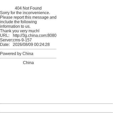
China
404 Not Found
Sorry for the inconvenience.
Please report this message and
include the following
information to us.
Thank you very much!
URL:
http://3g.china.com:8080/act/news/11157580/20170512
Server:
cms-9-157
Date:
2026/08/09 00:24:28
Powered by China
China
404 Not Found
Sorry for the inconvenience.
Please report this message and include the following
information to us.
Thank you very much!
URL:
http://3g.china.com:8080/act/news/11157580/20170512
Server:
cms-9-157
Date:
2026/08/09 00:24:28
Powered by China