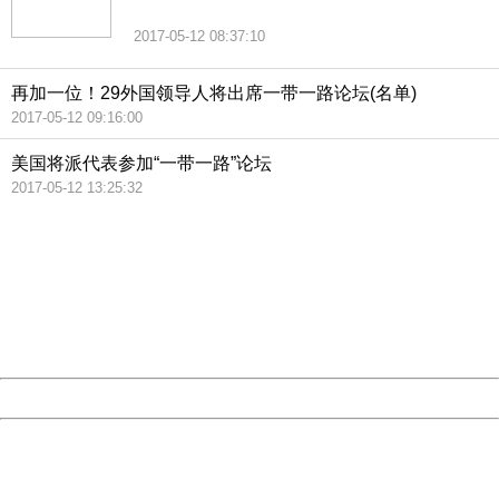
2017-05-12 08:37:10
再加一位！29外国领导人将出席一带一路论坛(名单)
2017-05-12 09:16:00
美国将派代表参加“一带一路”论坛
2017-05-12 13:25:32
404 Not Found
Sorry for the inconvenience.
Please report this message and include the following
information to us.
Thank you very much!
URL:
http://3g.china.com:8080/act/news/11157580/20170512
Server:
cms-9-157
Date:
2026/08/09 00:24:28
Powered by China
China
404 Not Found
Sorry for the inconvenience.
Please report this message and include the following