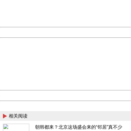
information to us.
Thank you very much!
URL:
http://3g.china.com:8080/act/news/11157580/20170512
Server:
cms-9-157
Date:
2026/08/09 00:24:28
Powered by China
China
404 Not Found
Sorry for the inconvenience.
Please report this message and include the following
information to us.
Thank you very much!
URL:
http://3g.china.com:8080/act/news/11157580/20170512
Server:
cms-9-157
Date:
2026/08/09 00:24:28
Powered by China
China
相关阅读
朝韩都来？北京这场盛会来的“邻居”真不少