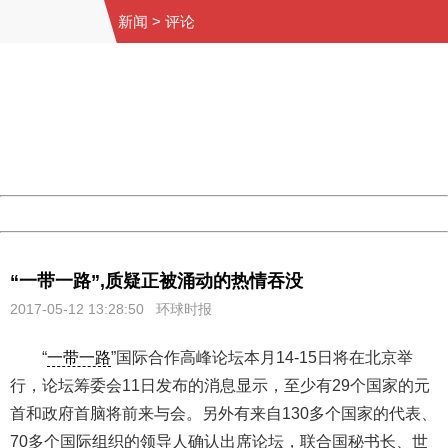
新闻
>
评论
404 Not Found
Sorry for the inconvenience.
Please report this message and include the following
information to us.
Thank you very much!
URL:
http://3g.china.com:8080/act/news/11157580/20170512
Server:
cms-9-157
Date:
2026/08/09 00:24:28
Powered by China
China
“一带一路”,质疑正被涌动的热情吞没
2017-05-12 13:28:50 环球时报
“
一带一路
”国际合作高峰论坛本月14-15日将在北京举
行，论坛筹委会11日发布的消息显示，至少有29个国家的元
首和政府首脑将前来与会。另外有来自130多个国家的代表、
70多个国际组织的领导人确认出席论坛，联合国秘书长、世