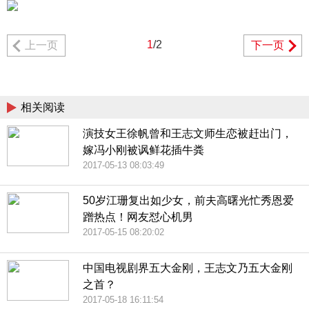
1
/2
上一页
下一页
相关阅读
演技女王徐帆曾和王志文师生恋被赶出门，
嫁冯小刚被讽鲜花插牛粪
2017-05-13 08:03:49
50岁江珊复出如少女，前夫高曙光忙秀恩爱
蹭热点！网友怼心机男
2017-05-15 08:20:02
中国电视剧界五大金刚，王志文乃五大金刚
之首？
2017-05-18 16:11:54