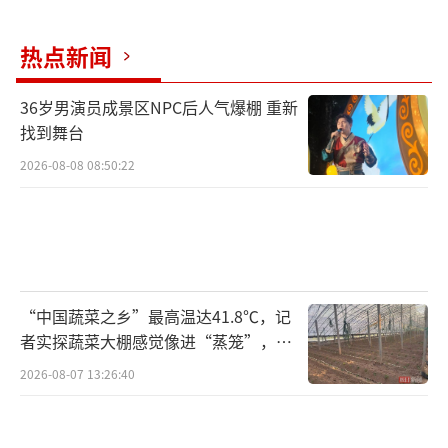
人接到电话时，看到的是本地区号开头的号
码，很容易误以为是本地正规机构或企业的来
热点新闻
电，从而放松警惕。
36岁男演员成景区NPC后人气爆棚 重新
找到舞台
2026-08-08 08:50:22
“中国蔬菜之乡”最高温达41.8℃，记
者实探蔬菜大棚感觉像进“蒸笼”，有
村民称只能凌晨两点起来干活
安远县公安局反诈中心民警孙佳境：
2026-08-07 13:26:40
一方面，VOIP设备体积小、易安装，可以