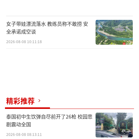
快速架设、快速撤离，不易被发现；另一方
面，设备由境外诈骗分子远程操控，国内架设
人员仅仅负责安装，作案链条隐蔽，架设人员
女子带娃漂流落水 教练员称不敢捞 安
每安装一台设备就能获得数百至上千元的报
全承诺成空谈
酬，受利益驱使，不少人铤而走险。
2026-08-08 10:11:18
流窜作案的电诈分子，盯上酒店等人流量
密集的行业场所，利用管理的漏洞，偷偷架设V
OIP设备，盗用酒店的固话线路。境外诈骗团伙
1小时内就能拨打数百通诈骗电话。
精彩推荐
犯罪嫌疑人廖某：我装设备的时候，专门
挑那些门禁不齐全、没人看管的酒店、商户的
泰国初中生饮弹自尽前开了26枪 校园悲
弱电井房，接上网线和电线，通话设备就会自
剧震动全国
动工作。
2026-08-08 08:13:11