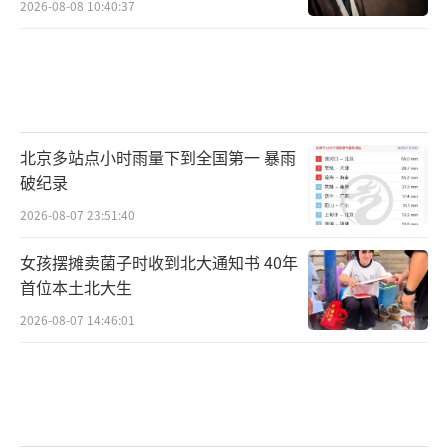
2026-08-08 10:40:37
反诈专线咨询核实。行业场所经营者要切实履
行主体责任，堵塞管理漏洞，不给诈骗分子可
乘之机。
（责任编辑：zx0204）
北京多站点小时雨量下到全国第一 暴雨
破纪录
2026-08-07 23:51:40
女孩摆摊卖菌子时收到北大通知书 40年
首位本土北大生
2026-08-07 14:46:01