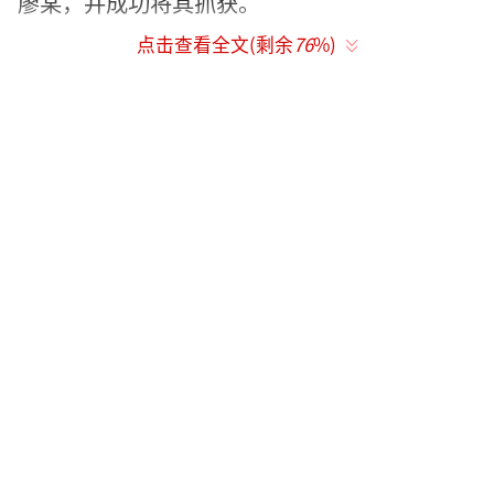
廖某，并成功将其抓获。
点击查看全文(剩余
76
%)
犯罪嫌疑人廖某：
我是通过网上认识的“上家”，他说只要
我找个地方安装这个设备，每装一台会给我几
百块钱。