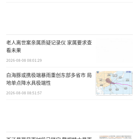
老人离世案亲属质疑记录仪 家属要求查
看未果
2026-08-08 08:01:29
白海豚或携极端暴雨重创东部多省市 局
据警方介绍，除了线下安排不法分子在公
地单点降水具极端性
共区域偷偷安装VOIP设备，诈骗分子还冒充工
2026-08-08 08:51:57
作人员，专盯独居老人、留守妇女下手。
以“免费升级宽带”“信号检修”为由预约上
门，然后在固话终端偷偷安装VOIP设备。警方
提醒，凡接到“宽带维修”“免费升级”等电