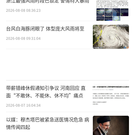
话，务必拨打官方客服核验身份。遇到工作人
浙江最强风雨时段已锁定 警惕特大暴雨
员直接敲门的，要求出示工单并致电官方确
2026-08-08 08:36:23
认。
台风白海豚闭眼了 体型庞大风雨将至
2026-08-08 09:31:04
带薪错峰休假通知引争议 河南回应 直
面“不敢休、不能休、休不均”痛点
安远县公安局反诈中心民警彭金钊：
2026-08-07 16:04:34
只要涉及转账汇款、索要敏感信息，一定
以媒：穆杰塔巴被紧急送医情况危急 病
情传闻四起
要提高警惕，切勿轻信，及时拨打110或96110