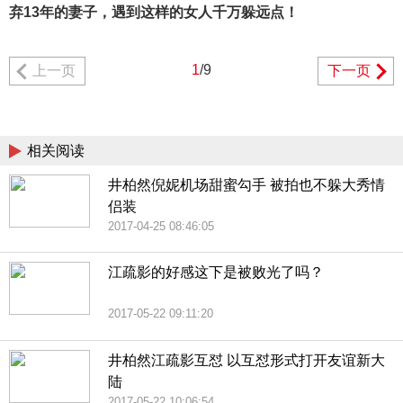
弃13年的妻子，遇到这样的女人千万躲远点！
1
/9
上一页
下一页
相关阅读
井柏然倪妮机场甜蜜勾手 被拍也不躲大秀情
侣装
2017-04-25 08:46:05
江疏影的好感这下是被败光了吗？
2017-05-22 09:11:20
井柏然江疏影互怼 以互怼形式打开友谊新大
陆
2017-05-22 10:06:54