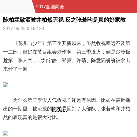
2017全国两会
陈柏霖敬酒被井柏然无视 反之张若昀是真的好家教
2017-05-25 08:52:23
《花儿与少年》第三季开播以来，虽然收视率远不及第
一二部，但好在节目组会炒作啊，第三季没火，倒是炒冷饭
趁第二季人气，比如宁静、郑爽、许晴、陈意涵纷纷被拿出
来炒了一遍。
为什么第三季没人气收视？还是有原因。比如在最近播
出的一期里，被流放的
陈柏霖
回到了大部队，张若昀和井柏
然的表现真的是很大对比。