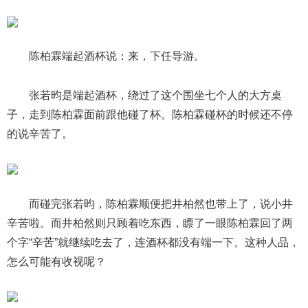
陈柏霖端起酒杯说：来，下任导游。
张若昀是端起酒杯，绕过了这个围坐七个人的大方桌
子，走到陈柏霖面前跟他碰了杯。陈柏霖碰杯的时候还不停
的说辛苦了。
而碰完张若昀，陈柏霖顺便把井柏然也带上了，说小井
辛苦啦。而井柏然则只顾着吃东西，瞟了一眼陈柏霖回了两
个字“辛苦”就继续吃去了，连酒杯都没有端一下。这种人品，
怎么可能有收视呢？