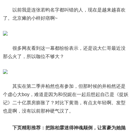
以前我是连张若昀名字都叫错的人，现在是越来越喜欢
了。北京瘫的小样好痞啊~
很多网友看到这一幕都纷纷表示，还是说大仁哥最近没
那么火了，所以咖位不够大？
其实在第二季井柏然也有参加，但那时候的井柏然还是
个虚心大boy，难道是因为和倪妮在一起后想起自己是《捉妖
记》二十亿票房膨胀了？对比下黄渤，有点太年轻啊。发型
也是啊，没有以前那种硬气汉了。
下页精彩推荐：把陈柏霖迷得神魂颠倒，让富豪为她抛