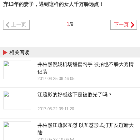
弃13年的妻子，遇到这样的女人千万躲远点！
1
/9
上一页
下一页
相关阅读
井柏然倪妮机场甜蜜勾手 被拍也不躲大秀情
侣装
2017-04-25 08:46:05
江疏影的好感这下是被败光了吗？
2017-05-22 09:11:20
井柏然江疏影互怼 以互怼形式打开友谊新大
陆
2017-05-22 10:06:54