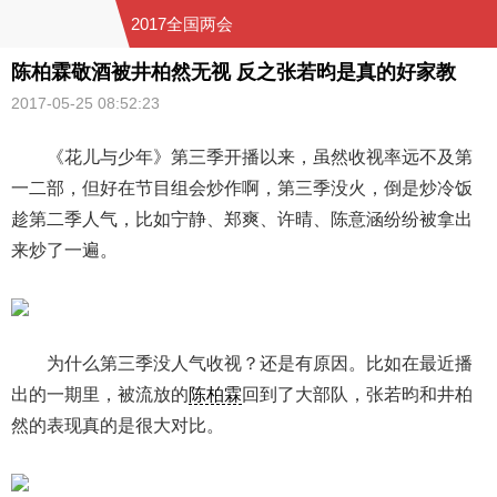
2017全国两会
陈柏霖敬酒被井柏然无视 反之张若昀是真的好家教
2017-05-25 08:52:23
《花儿与少年》第三季开播以来，虽然收视率远不及第
一二部，但好在节目组会炒作啊，第三季没火，倒是炒冷饭
趁第二季人气，比如宁静、郑爽、许晴、陈意涵纷纷被拿出
来炒了一遍。
为什么第三季没人气收视？还是有原因。比如在最近播
出的一期里，被流放的
陈柏霖
回到了大部队，张若昀和井柏
然的表现真的是很大对比。