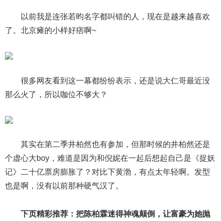
以前我是连张若昀名字都叫错的人，现在是越来越喜欢
了。北京瘫的小样好痞啊~
很多网友看到这一幕都纷纷表示，还是说大仁哥最近没
那么火了，所以咖位不够大？
其实在第二季井柏然也有参加，但那时候的井柏然还是
个虚心大boy，难道是因为和倪妮在一起后想起自己是《捉妖
记》二十亿票房膨胀了？对比下黄渤，有点太年轻啊。发型
也是啊，没有以前那种硬气汉了。
下页精彩推荐：把陈柏霖迷得神魂颠倒，让富豪为她抛