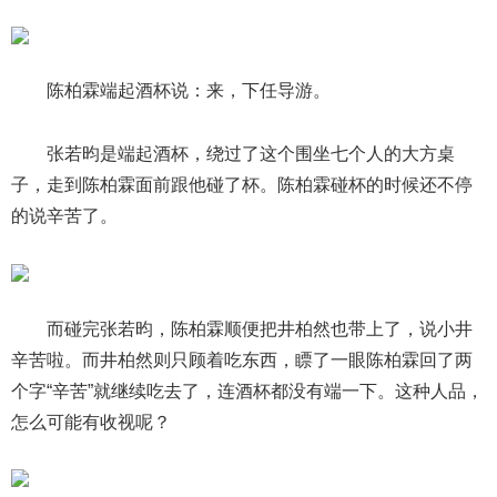
陈柏霖端起酒杯说：来，下任导游。
张若昀是端起酒杯，绕过了这个围坐七个人的大方桌
子，走到陈柏霖面前跟他碰了杯。陈柏霖碰杯的时候还不停
的说辛苦了。
而碰完张若昀，陈柏霖顺便把井柏然也带上了，说小井
辛苦啦。而井柏然则只顾着吃东西，瞟了一眼陈柏霖回了两
个字“辛苦”就继续吃去了，连酒杯都没有端一下。这种人品，
怎么可能有收视呢？