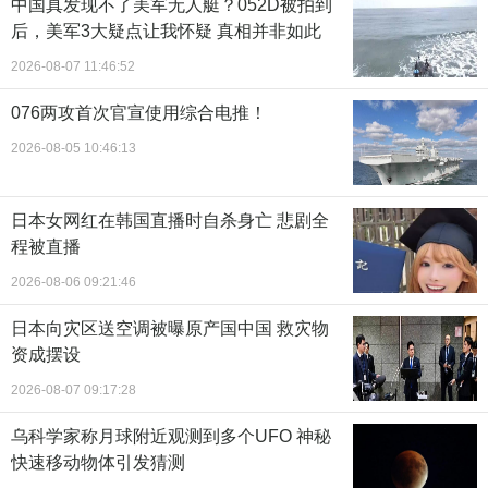
中国真发现不了美军无人艇？052D被拍到
后，美军3大疑点让我怀疑 真相并非如此
2026-08-07 11:46:52
076两攻首次官宣使用综合电推！
2026-08-05 10:46:13
日本女网红在韩国直播时自杀身亡 悲剧全
程被直播
2026-08-06 09:21:46
日本向灾区送空调被曝原产国中国 救灾物
资成摆设
2026-08-07 09:17:28
乌科学家称月球附近观测到多个UFO 神秘
快速移动物体引发猜测