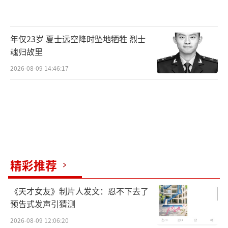
航拍晋宁南滇池国家湿地公园（资料图）。新
华网发（晋宁区委宣传部供图）
年仅23岁 夏士远空降时坠地牺牲 烈士
在晋宁区
魂归故里
2026-08-09 14:46:17
蓝天白云下，艳阳和风中
晋宁南滇池国家湿地公园熠熠生辉
湖水浩渺，碧波荡漾
各种植物相间，俯仰生姿
精彩推荐
目前，晋宁已建成近2万亩湿地
《天才女友》制片人发文：忍不下去了
构筑起了良好的湿地生态链
预告式发声引猜测
2026-08-09 12:06:20
生物多样性逐步恢复