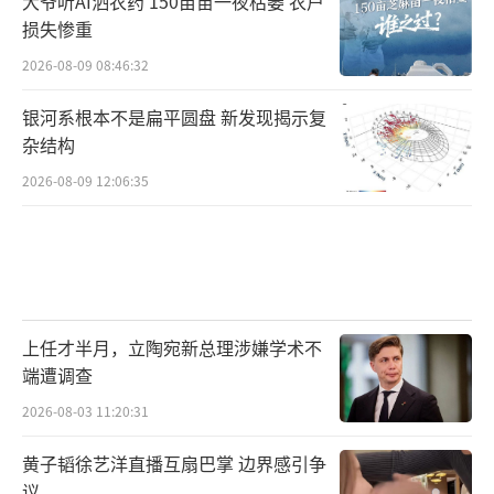
大爷听AI洒农药 150亩苗一夜枯萎 农户
损失惨重
野生菌生于山林，长于山林
2026-08-09 08:46:32
晋宁区热量充足，降水充沛
银河系根本不是扁平圆盘 新发现揭示复
杂结构
有着符合野生菌大量生长的条件
2026-08-09 12:06:35
新鲜肥美的菌子，香气四溢的菌汤
是大自然对生活在这里的人们的馈赠
上任才半月，立陶宛新总理涉嫌学术不
端遭调查
2026-08-03 11:20:31
黄子韬徐艺洋直播互扇巴掌 边界感引争
议