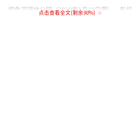
捞鱼河湿地公园（2020年1月19日摄）。新华
点击查看全文(剩余
90
%)
网赵普凡摄
在昆明捞鱼河湿地公园
这里种植了3万余株中山杉
流水潺潺、曲径通幽
游客可以穿梭在郁郁葱葱的树林里
感受多彩的自然景观