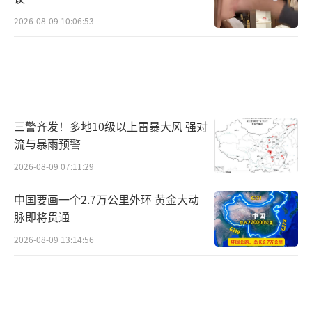
2026-08-09 10:06:53
2021年9月4日拍摄的海洪湿地公园（无人机照
片）。新华社记者陈欣波摄
三警齐发！多地10级以上雷暴大风 强对
流与暴雨预警
滇池大海般的气势和韵味
2026-08-09 07:11:29
让昆明多了几分美丽动人
中国要画一个2.7万公里外环 黄金大动
脉即将贯通
波光粼粼，白帆樯影
2026-08-09 13:14:56
油画般的美景引人入胜