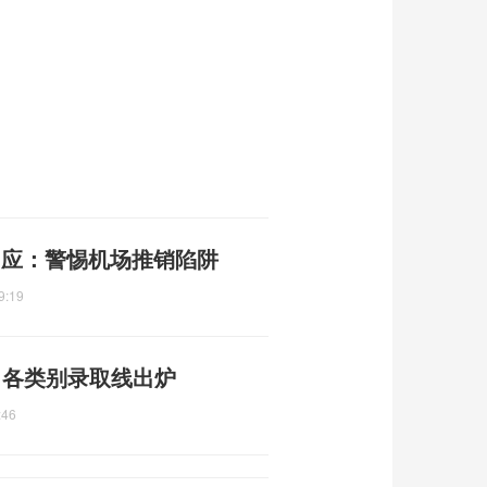
回应：警惕机场推销陷阱
9:19
布 各类别录取线出炉
:46