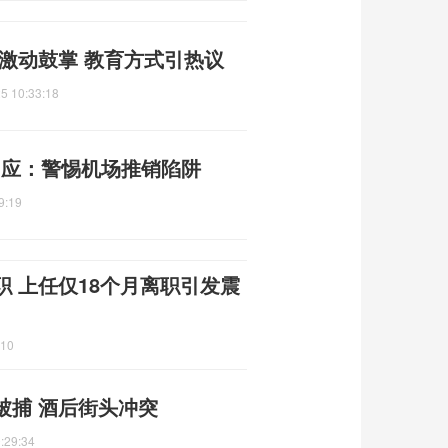
激动鼓掌 教育方式引热议
5 10:33:18
回应：警惕机场推销陷阱
9:19
 上任仅18个月离职引发震
:10
被捕 酒后街头冲突
:29:34