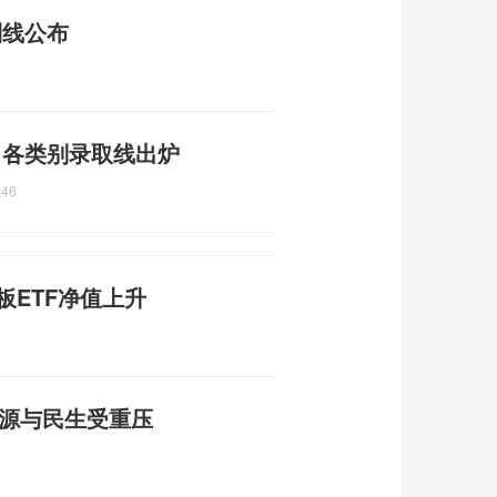
制线公布
布 各类别录取线出炉
:46
板ETF净值上升
能源与民生受重压