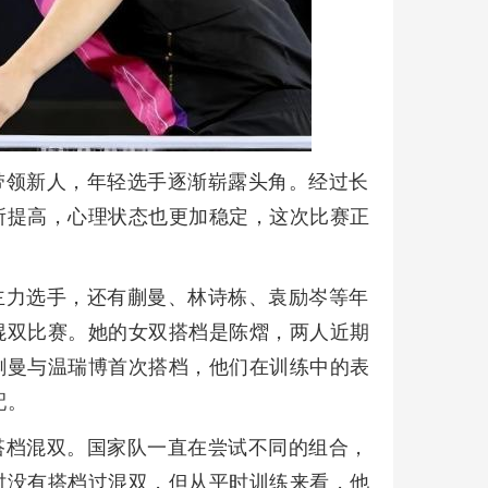
带领新人，年轻选手逐渐崭露头角。经过长
所提高，心理状态也更加稳定，这次比赛正
主力选手，还有蒯曼、林诗栋、袁励岑等年
混双比赛。她的女双搭档是陈熠，两人近期
蒯曼与温瑞博首次搭档，他们在训练中的表
配。
搭档混双。国家队一直在尝试不同的组合，
时没有搭档过混双，但从平时训练来看，他