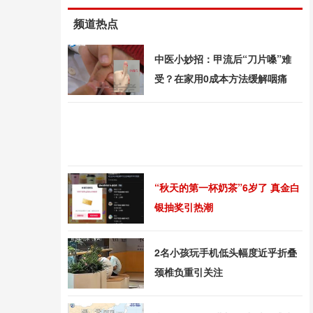
频道热点
中医小妙招：甲流后“刀片嗓”难
受？在家用0成本方法缓解咽痛
“秋天的第一杯奶茶”6岁了 真金白
银抽奖引热潮
2名小孩玩手机低头幅度近乎折叠
颈椎负重引关注