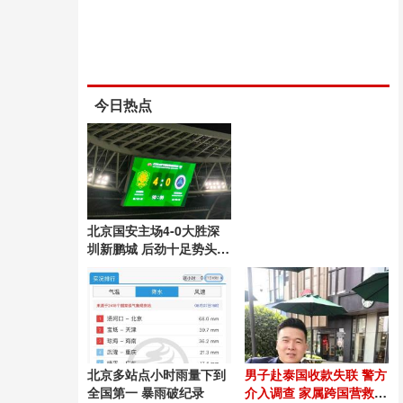
今日热点
北京国安主场4-0大胜深
圳新鹏城 后劲十足势头良
好
北京多站点小时雨量下到
男子赴泰国收款失联 警方
全国第一 暴雨破纪录
介入调查 家属跨国营救54