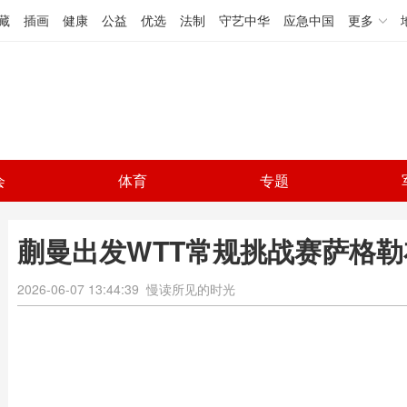
藏
插画
健康
公益
优选
法制
守艺中华
应急中国
更多
会
体育
专题
蒯曼出发WTT常规挑战赛萨格勒
2026-06-07 13:44:39
慢读所见的时光