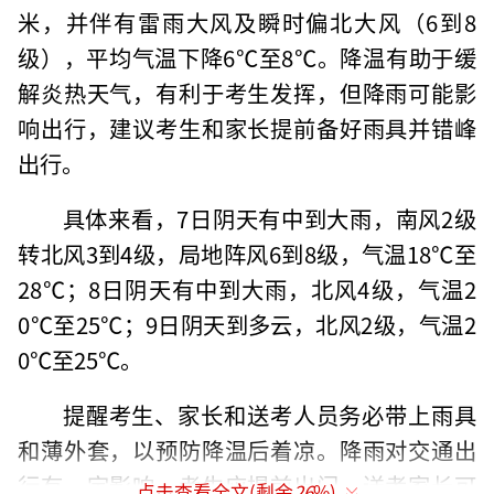
米，并伴有雷雨大风及瞬时偏北大风（6到8
级），平均气温下降6℃至8℃。降温有助于缓
解炎热天气，有利于考生发挥，但降雨可能影
响出行，建议考生和家长提前备好雨具并错峰
出行。
具体来看，7日阴天有中到大雨，南风2级
转北风3到4级，局地阵风6到8级，气温18℃至
28℃；8日阴天有中到大雨，北风4级，气温2
0℃至25℃；9日阴天到多云，北风2级，气温2
0℃至25℃。
提醒考生、家长和送考人员务必带上雨具
和薄外套，以预防降温后着凉。降雨对交通出
行有一定影响，考生应提前出门，送考家长可
点击查看全文(剩余
26
%)