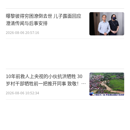
曝黎彼得穷困潦倒去世 儿子露面回应
澄清传闻与后事安排
2026-08-06 20:57:16
10年前救人上央视的小伙抗洪牺牲 30
岁村干部牺牲前一把推开同事 致敬！送
别！
2026-08-06 10:52:34