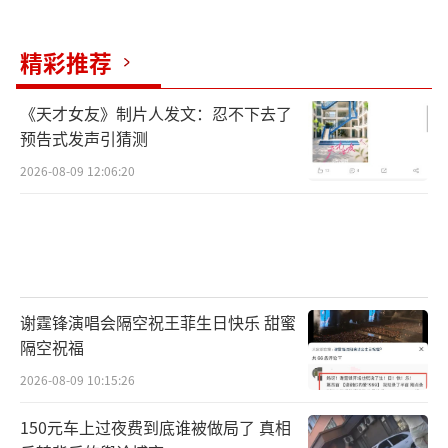
过这些方式挣点医药费，并与天南海北的网友
聊天，结识了许多新朋友。她还会给一些刚确
精彩推荐
诊的病友提供意见，帮助他们找到合适的医院
《天才女友》制片人发文：忍不下去了
和医生。
预告式发声引猜测
经历了这么多次治疗，李雅平的心态比刚
2026-08-09 12:06:20
生病时轻松了许多。她现在最大的愿望就是和
母亲一同战胜病魔。已有不少爱心人士向这对
母女伸出援手。李雅平感谢所有帮助过她的
人，并希望大家无论遇到什么困难，都能顺其
谢霆锋演唱会隔空祝王菲生日快乐 甜蜜
自然地迈过去。
（责任编辑：zhangxiaohua）
隔空祝福
2026-08-09 10:15:26
150元车上过夜费到底谁被做局了 真相