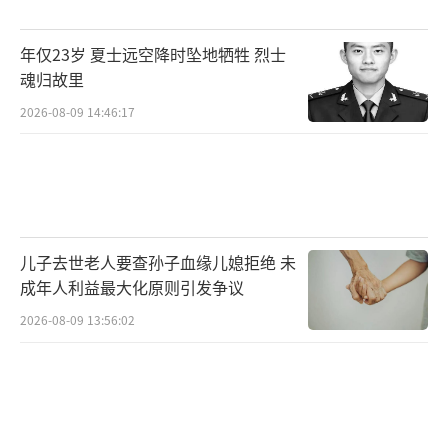
目前，李雅平已经历13次化疗，并在中山
大学肿瘤医院完成手术，还接受靶向药治疗。
年仅23岁 夏士远空降时坠地牺牲 烈士
化疗过程非常难熬，她经历了上吐下泻、流鼻
魂归故里
血、全身无力、掉头发、甲沟炎等副作用。药
2026-08-09 14:46:17
物的副作用让她的容貌改变了很多，但她逐渐
接受了这些变化。
不化疗的日子，李雅平会去照顾妈妈。如
果两人化疗时间撞到一起，父亲就请假过来照
儿子去世老人要查孙子血缘儿媳拒绝 未
成年人利益最大化原则引发争议
顾她们。父亲白天在工地打工，晚上待在医
院，他的支撑让她珍惜每一次治疗的机会。
2026-08-09 13:56:02
生病后，李雅平并未消沉。她申请保留云
南大学一年学籍，利用不治疗的时间做起了自
媒体，拍视频、开直播、尝试带货。她希望通