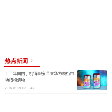
2025年4月，李雅平成功考上云南大学越南
语笔译专业硕士研究生。然而不久后，她因为
反复拉肚子、便血和持续高烧去医院检查，被
确诊为直肠乙状结肠恶性肿瘤晚期。她之前一
直将症状误认为痔疮，直到确诊后才意识到问
题严重。
热点新闻
确诊当晚，李雅平一夜未眠，不知道该如
何面对。第二天看到父亲满脸泪水鼓励她要坚
上半年国内手机销量榜 苹果华为领衔市
强，她决定积极面对，好好配合医生治疗。由
场结构清晰
于肿瘤位置不好，她直接进行了化疗。她和母
2026-08-09 10:10:43
亲住进了同一家医院，母女俩隔着一栋楼，并
肩与癌症抗争。