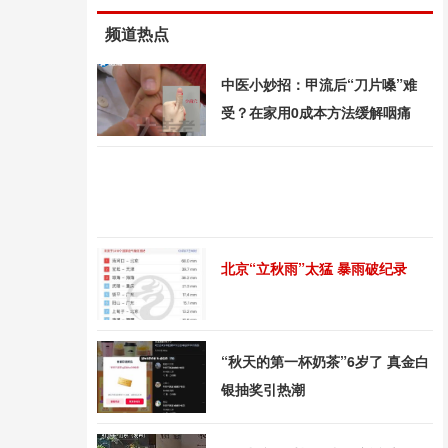
频道热点
中医小妙招：甲流后“刀片嗓”难
受？在家用0成本方法缓解咽痛
北京“立秋雨”太猛 暴雨破纪录
“秋天的第一杯奶茶”6岁了 真金白
银抽奖引热潮