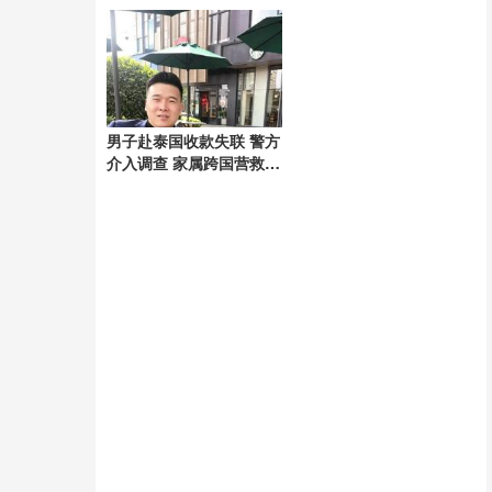
好
男子赴泰国收款失联 警方
介入调查 家属跨国营救54
天