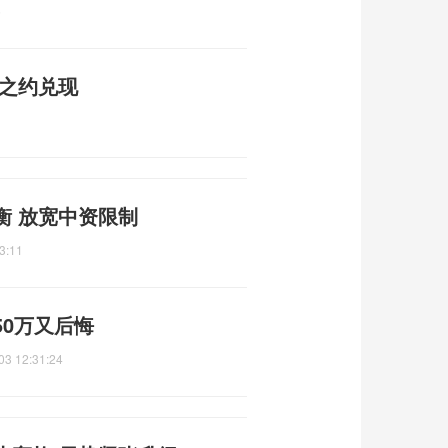
5
漠之约兑现
衡 放宽中资限制
3:11
0万又后悔
03 12:31:24