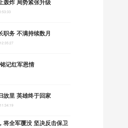
止轰炸 局势紧张升级
0:53:33
长职务 不满持续数月
12:35:27
代铭记红军恩情
归故里 英雄终于回家
11:34:19
，将全军覆没 坚决反击保卫