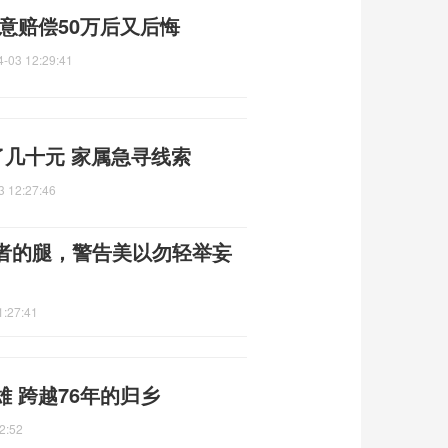
意赔偿50万后又后悔
4-03 12:29:41
了几十元 家属急寻线索
3 12:27:46
者的腿，警告美以勿轻举妄
1:27:41
 跨越76年的归乡
2:52