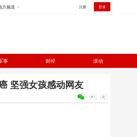
地方频道
注册
登录
军事
财经
滚动
癌 坚强女孩感动网友
关键词：