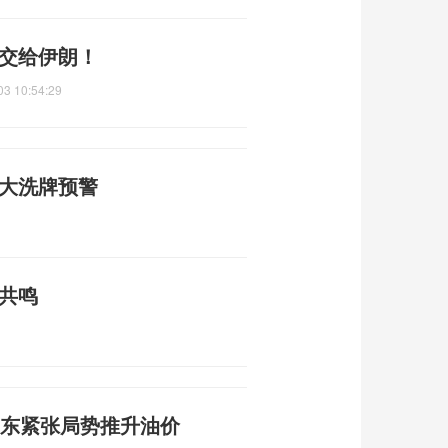
被交给伊朗！
03 10:54:29
富大洗牌预警
共鸣
中东紧张局势推升油价