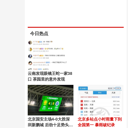
今日热点
云南发现眼镜王蛇一家38
口 茶园里的意外发现
北京国安主场4-0大胜深
北京多站点小时雨量下到
圳新鹏城 后劲十足势头良
全国第一 暴雨破纪录