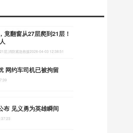
，竟翻窗从27层爬到21层！
救人
21层,消防紧急救援
2026-04-03 12:38:51
扰 网约车司机已被拘留
7:39
公布 见义勇为英雄瞬间
:37:23