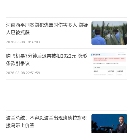
河南西平刑案嫌犯逃窜时伤害多人 嫌疑
人已被抓获
2026-08-08 19:37:03
购飞机票7分钟后退票被扣2022元 隐形
条款引争议
2026-08-08 22:51:59
波兰总统：不容忍波兰出现班德拉旗帜
援乌带上价签