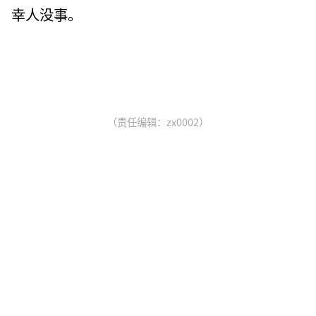
幸人没事。
（责任编辑：zx0002）