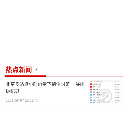
些致力于教AI理解世界的顶级大脑，自己却逐
渐丧失了理解世界的能力。他们对真实的人类
社会变得迟钝和傲慢，最终活成了一个个只懂l
oss function的代码孤岛。
2026年的硅谷分裂出了三个平行世界：顶
层的Altman们谈论改变宇宙，他们的996是为
了万亿帝国的王座；上岸党拿着Meta的offer逃
热点新闻
离苦海，在传统大厂里“养老”；燃料党则是
北京多站点小时雨量下到全国第一 暴雨
那些深信不996就无法实现AGI的中层天才。他
破纪录
们没有创始人的命，却得了创始人的病。
2026-08-07 23:51:40
我们发明AI原本是为了把人类从重复劳动
中解放出来，结果最先被AI“奴役”的恰恰是
制造AI的那批最聪明的人。模型进化的速度建