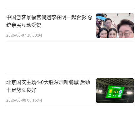
立在碳基生物的报废速度之上。如果通往AGI的
中国游客景福宫偶遇李在明一起合影 总
唯一道路是让几千名顶级工程师变成“没有感
统亲民互动受赞
情的干电池”，那么这个未来真的值得吗？
2026-08-07 20:58:04
2026年的硅谷给所有技术人上了一课：神
话的背面全是病历单。如果你还没准备好献祭
你的脊椎、家庭和多巴胺，千万别靠近旧金山
的Mission区。那里没有神，只有一群熬红了眼
北京国安主场4-0大胜深圳新鹏城 后劲
的赌徒和一台永远吃不饱的机器。
（责任编辑：088
十足势头良好
2）
2026-08-08 00:16:44