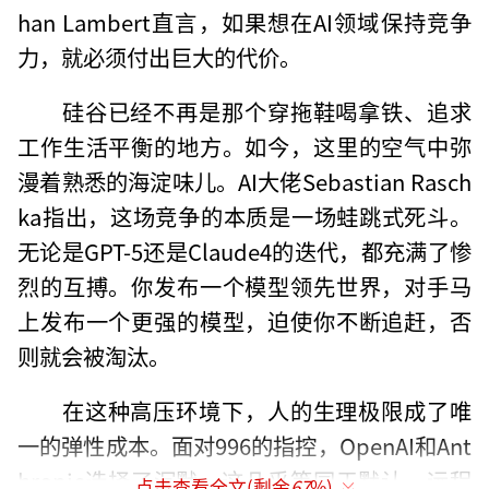
han Lambert直言，如果想在AI领域保持竞争
力，就必须付出巨大的代价。
硅谷已经不再是那个穿拖鞋喝拿铁、追求
工作生活平衡的地方。如今，这里的空气中弥
漫着熟悉的海淀味儿。AI大佬Sebastian Rasch
ka指出，这场竞争的本质是一场蛙跳式死斗。
无论是GPT-5还是Claude4的迭代，都充满了惨
烈的互搏。你发布一个模型领先世界，对手马
上发布一个更强的模型，迫使你不断追赶，否
则就会被淘汰。
在这种高压环境下，人的生理极限成了唯
一的弹性成本。面对996的指控，OpenAI和Ant
hropic选择了沉默，这几乎等同于默认。远程
点击查看全文(剩余
67
%)