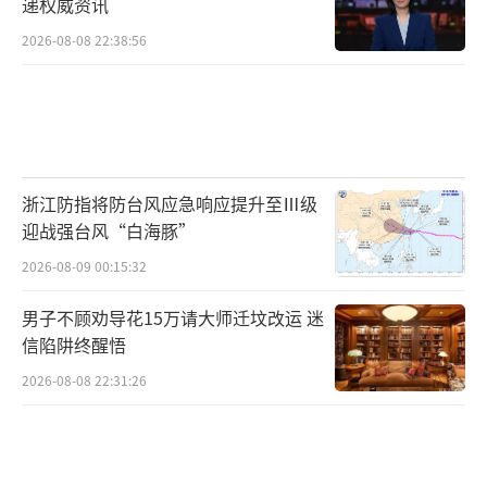
递权威资讯
为节目表演者之一感慨道：“现场气氛热闹祥
和，我们作为‘演员’也非常投入。祝大家马
2026-08-08 22:38:56
年行大运，红红火火！”
此次活动是双流机场“空港新春文化
季”的重要组成部分，旨在通过分阶段、多维
度、强体验的主题活动，打造覆盖春运全程的
浙江防指将防台风应急响应提升至Ⅲ级
迎战强台风“白海豚”
文化记忆点。活动不仅联动双流区文旅资源，
将糖人、糖画、剪艺等搬进航站楼，还通过员
2026-08-09 00:15:32
工深度参与，让传统文化在现代交通枢纽中焕
男子不顾劝导花15万请大师迁坟改运 迷
发新生。
（责任编辑：zhangxiaohua）
信陷阱终醒悟
2026-08-08 22:31:26