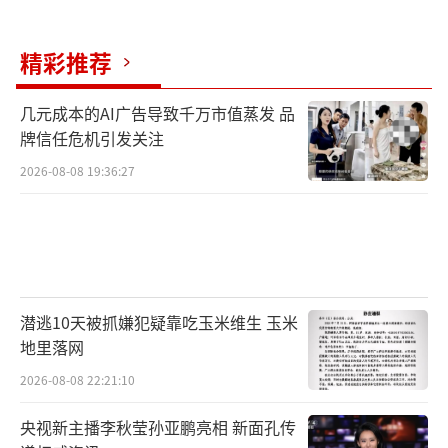
很开心，有种特别浓的年味，也有人情味！我
第一次在机场看到剪纸和吹糖人，感觉好热
精彩推荐
闹。”
几元成本的AI广告导致千万市值蒸发 品
牌信任危机引发关注
2026-08-08 19:36:27
潜逃10天被抓嫌犯疑靠吃玉米维生 玉米
地里落网
2026-08-08 22:21:10
中国东方航空股份有限公司机长黄艺迪作
央视新主播李秋莹孙亚鹏亮相 新面孔传