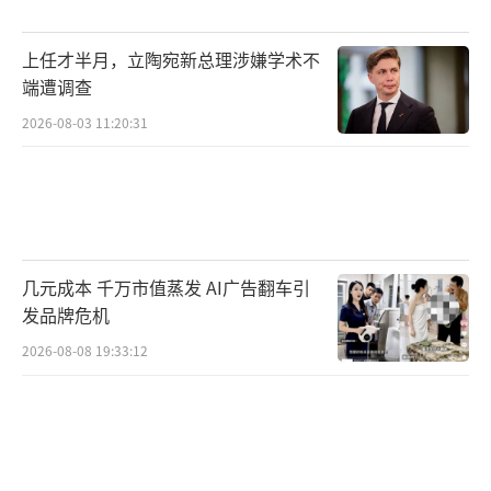
上任才半月，立陶宛新总理涉嫌学术不
端遭调查
2026-08-03 11:20:31
几元成本 千万市值蒸发 AI广告翻车引
发品牌危机
巡游结束后，非遗市集在舞台边热闹开
2026-08-08 19:33:12
张。双流区文旅局组织的“迷藏锦绣”、吹糖
人、转糖画、剪纸肖像、漆扇制作等非遗项目
吸引了众多旅客参与。一位来自棕北中学初一
的学生李冰莹举着刚领到的糖画说：“大家都