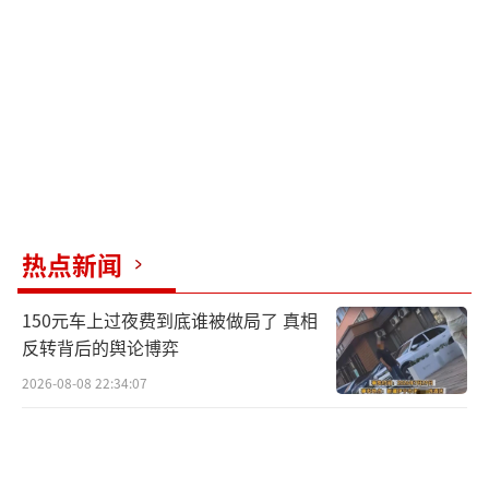
在主舞台——D安检区附近，身着红装
的“财神”热情派发糖果与“福”字，尤其受
到小朋友们的喜爱。机场员工与东航、川航、
国航等航司代表组成的文艺团队献上精彩演
热点新闻
出，改编版《情字最大》温情脉脉，《好运
150元车上过夜费到底谁被做局了 真相
来》《恭喜发财》喜庆欢腾，《奢香夫人》
反转背后的舆论博弈
《冬天里的一把火》等歌曲串烧点燃全场气
2026-08-08 22:34:07
氛。青年员工统一佩戴红色围脖，手持灯笼与
福字，组成“活力方阵”，以青春之姿传递新
春祝福。