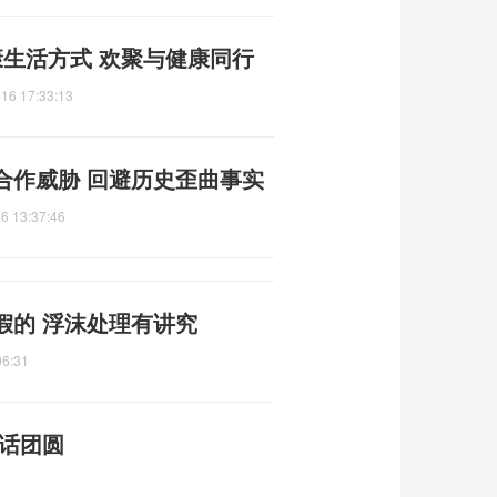
康生活方式 欢聚与健康同行
16 17:33:13
合作威胁 回避历史歪曲事实
6 13:37:46
假的 浮沫处理有讲究
06:31
货话团圆