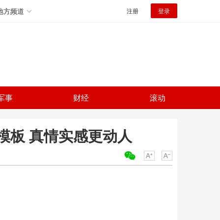
地方频道
注册
登录
军事
财经
滚动
模板 真情实感更动人
关键词：