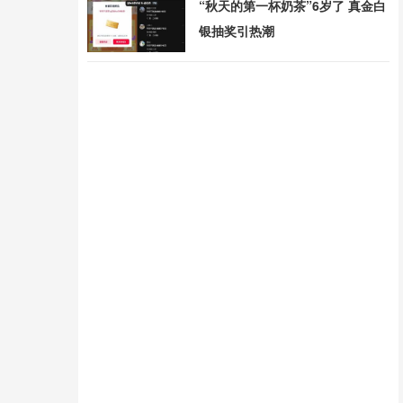
“秋天的第一杯奶茶”6岁了 真金白
银抽奖引热潮