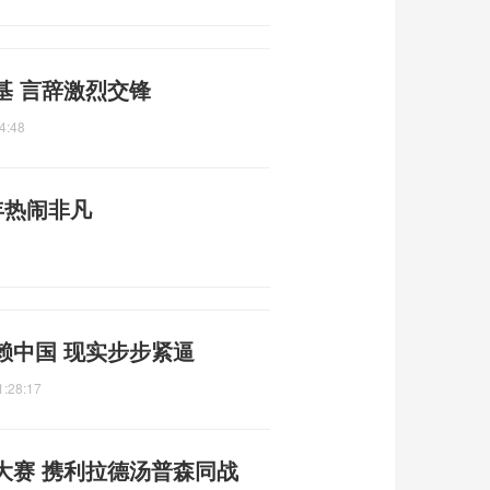
基 言辞激烈交锋
4:48
年热闹非凡
赖中国 现实步步紧逼
1:28:17
大赛 携利拉德汤普森同战