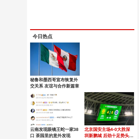
今日热点
秘鲁和墨西哥宣布恢复外
交关系 友谊与合作新篇章
云南发现眼镜王蛇一家38
北京国安主场4-0大胜深
口 茶园里的意外发现
圳新鹏城 后劲十足势头良