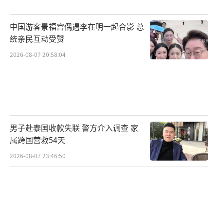
欧洲多国领导人纷纷访华，背后有着复杂的考
中国游客景福宫偶遇李在明一起合影 总
量。在美国总统特朗普施压之下，欧洲国家开
统亲民互动受赞
始通过各种手段表达不满。特别是在特朗普对
2026-08-07 20:58:04
丹麦格陵兰岛上下其手后，欧洲国家更加不搭
理美国的一些提议。虽然在经贸和意识形态问
题上，欧洲国家与中国存在分歧，但多国领导
人愿意访华，表明他们希望通过对话解决问
题。来谈，是好事！
（责任编辑：zhangxiaohua）
男子赴泰国收款失联 警方介入调查 家
属跨国营救54天
2026-08-07 23:46:50