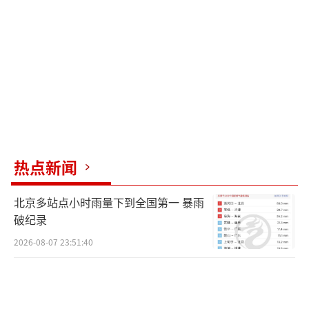
大市场。
实际上，历任英国首相都清楚中国市场的
重要性。约翰逊在未当首相时就了解这一点，
特拉斯也曾亲赴中国进行商务考察。但由于美
国领导人的种种做法，这些首相们选择了揣着
明白装糊涂。相比之下，法国、德国等国领导
人仍频繁访华。疫情后，德国总理朔尔茨带着
热点新闻
经贸团队访华，新任德国总理默茨预计下月也
北京多站点小时雨量下到全国第一 暴雨
将访问中国。法国总统马克龙已访华三次，加
破纪录
拿大总理卡尼本月初也访华。今年以来，爱尔
2026-08-07 23:51:40
兰总理马丁和芬兰总理奥尔波也都实现了访
华。
斯塔默此次访华，可以说“犹未为晚”。