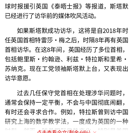
球时报援引英国《泰晤士报》等报道，斯塔默
已经进行了访华前的媒体吹风活动。
如果斯塔默成功访华，这将是自2018年时
任英国首相特雷莎·梅之后，时隔8年再有英国
首相访华。在这8年间，英国经历了多位首相，
包括鲍里斯·约翰逊、利兹·特拉斯和里希·
苏纳克。现在工党领袖斯塔默上台，又表现出
访华意愿。
过去几任保守党首相在处理涉华问题时，
通常会保持一定平衡，不会与中国彻底闹翻，
有时还会寻求合作。例如，特拉斯曾到访中国
研究上海的数学教学法，一度成为英国的一种
时髦。然而，随着国际局势变化，特别是美国
点击查看全文(剩余
66
%)