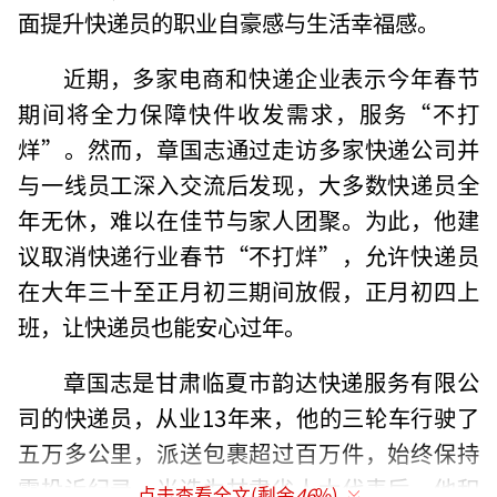
面提升快递员的职业自豪感与生活幸福感。
近期，多家电商和快递企业表示今年春节
期间将全力保障快件收发需求，服务“不打
烊”。然而，章国志通过走访多家快递公司并
与一线员工深入交流后发现，大多数快递员全
年无休，难以在佳节与家人团聚。为此，他建
议取消快递行业春节“不打烊”，允许快递员
在大年三十至正月初三期间放假，正月初四上
班，让快递员也能安心过年。
章国志是甘肃临夏市韵达快递服务有限公
司的快递员，从业13年来，他的三轮车行驶了
五万多公里，派送包裹超过百万件，始终保持
零投诉纪录。当选为甘肃省人大代表后，他积
点击查看全文(剩余
46
%)