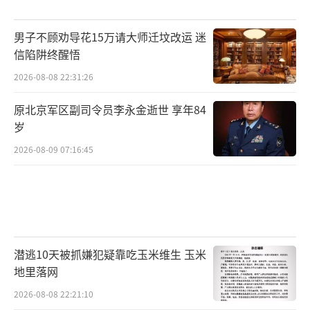
男子不顾劝导花15万请大师迁坟改运 迷
信陷阱终醒悟
2026-08-08 22:31:26
原北京军区副司令员李永金逝世 享年84
岁
2026-08-09 07:16:45
潜逃10天被抓嫌犯疑靠吃玉米维生 玉米
地里落网
2026-08-08 22:21:10