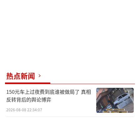
显示，黄国昌核心支持度（18%）跟李四川（4
4%）有不小距离，难以操作弃保。另外，李四
川一对一苏巧慧能赢15%，而黄国昌一对一会
输6%。若两人同时参选分食在野票源，极大几
率会让苏巧慧在蓝白分裂中胜出。媒体人分析
新北市长选举最新民调 李四川领先但存隐忧。
（责任编辑：0882）
热点新闻
150元车上过夜费到底谁被做局了 真相
反转背后的舆论博弈
2026-08-08 22:34:07