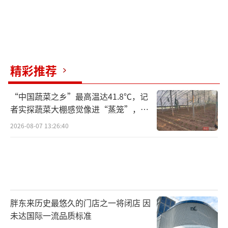
精彩推荐
“中国蔬菜之乡”最高温达41.8℃，记
者实探蔬菜大棚感觉像进“蒸笼”，有
村民称只能凌晨两点起来干活
2026-08-07 13:26:40
胖东来历史最悠久的门店之一将闭店 因
未达国际一流品质标准