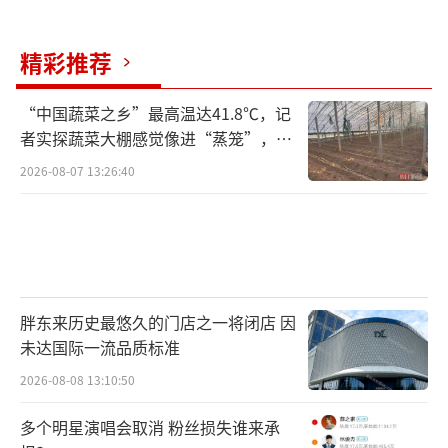
精彩推荐
“中国蔬菜之乡”最高温达41.8℃，记
者实探蔬菜大棚感觉像进“蒸笼”，有
村民称只能凌晨两点起来干活
2026-08-07 13:26:40
胖东来历史最悠久的门店之一将闭店 因
未达国际一流品质标准
2026-08-08 13:10:50
多个明星演唱会取消 粉丝损失谁来承