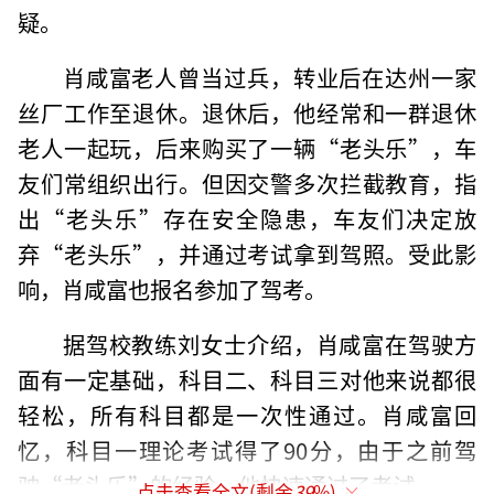
疑。
肖咸富老人曾当过兵，转业后在达州一家
丝厂工作至退休。退休后，他经常和一群退休
老人一起玩，后来购买了一辆“老头乐”，车
友们常组织出行。但因交警多次拦截教育，指
出“老头乐”存在安全隐患，车友们决定放
弃“老头乐”，并通过考试拿到驾照。受此影
响，肖咸富也报名参加了驾考。
据驾校教练刘女士介绍，肖咸富在驾驶方
面有一定基础，科目二、科目三对他来说都很
轻松，所有科目都是一次性通过。肖咸富回
忆，科目一理论考试得了90分，由于之前驾
驶“老头乐”的经验，他快速通过了考试。
点击查看全文(剩余
39
%)