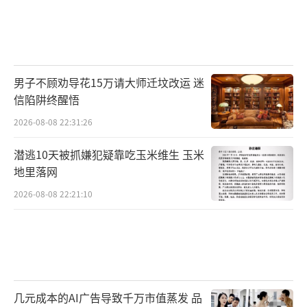
男子不顾劝导花15万请大师迁坟改运 迷
信陷阱终醒悟
2026-08-08 22:31:26
潜逃10天被抓嫌犯疑靠吃玉米维生 玉米
地里落网
2026-08-08 22:21:10
几元成本的AI广告导致千万市值蒸发 品