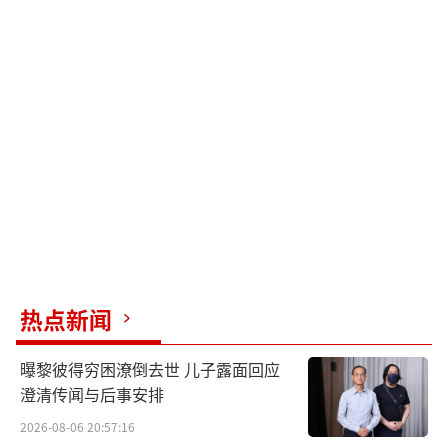
热点新闻
曝黎彼得穷困潦倒去世 儿子露面回应
澄清传闻与后事安排
2026-08-06 20:57:16