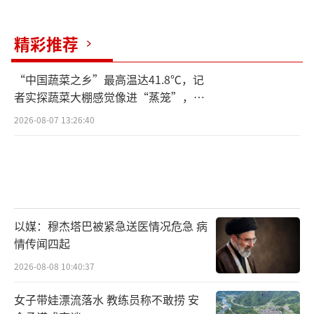
精彩推荐
“中国蔬菜之乡”最高温达41.8℃，记
者实探蔬菜大棚感觉像进“蒸笼”，有
村民称只能凌晨两点起来干活
2026-08-07 13:26:40
以媒：穆杰塔巴被紧急送医情况危急 病
情传闻四起
2026-08-08 10:40:37
女子带娃漂流落水 教练员称不敢捞 安