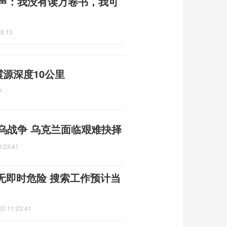
发声：我没有读万卷书，我可
36:13
震源深度10公里
7
俄乌战争 乌克兰面临艰难抉择
0:23:41
无即时危险 搜索工作预计当
02 11:23:41