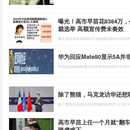
曝光！高市早苗花8384万，
裁选举 高额宣传费未奏效
曝光,高市早苗花8384万,仍惨败2024年日本
华为回应Mate80显示5A并
华为回应Mate80显示5A并非5GA
2025-12-02 
除了熊猫，马克龙访华还想
除了熊猫,马克龙访华还想聊些啥
2025-12-02 1
高市早苗上任一个月就“翻
骑虎难下