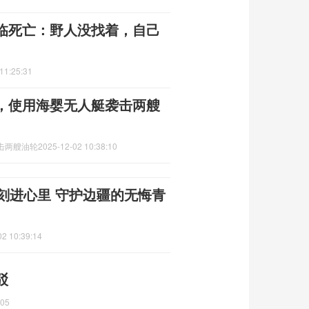
临死亡：野人没找着，自己
11:25:31
，使用海婴无人艇袭击两艘
击两艘油轮
2025-12-02 10:38:10
刻进心里 守护边疆的无悔青
02 10:39:14
驳
:05