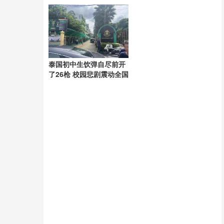
择
致风险升级
泰国初中生饮弹自尽前开
了26枪 校园悲剧震动全国