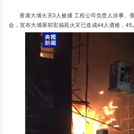
香港大埔火灾3人被捕 工程公司负责人涉事。
会，宣布大埔屋邨宏福苑火灾已造成44人遇难，4