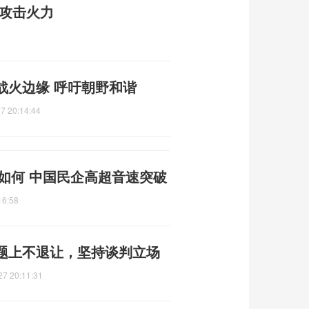
强攻击火力
战火边缘 呼吁朝野和谐
7 20:14:44
能如何 中国民企高超音速突破
16:58
题上不退让，坚持谈判立场
27 20:11:31