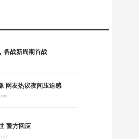
，备战新周期首战
4
像 网友热议夜间压迫感
0:05
世 警方回应
47:57