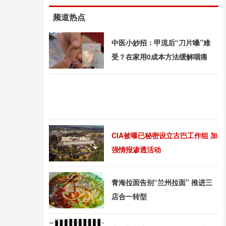
频道热点
中医小妙招：甲流后“刀片嗓”难
受？在家用0成本方法缓解咽痛
CIA被曝已秘密设立古巴工作组 加
强情报渗透活动
青海拉面告别“兰州拉面” 推进三
店合一转型