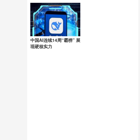
洲
中国AI连续14周“霸榜” 展
现硬核实力