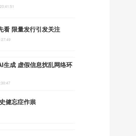
20:41:51
先看 限量发行引发关注
:27:49
AI生成 虚假信息扰乱网络环
:30:47
历史健忘症作祟