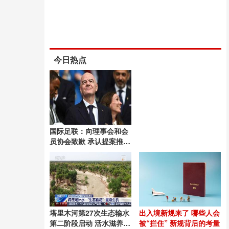
今日热点
国际足联：向理事会和会
员协会致歉 承认提案推进
失误
塔里木河第27次生态输水
出入境新规来了 哪些人会
第二阶段启动 活水滋养绿
被“拦住” 新规背后的考量