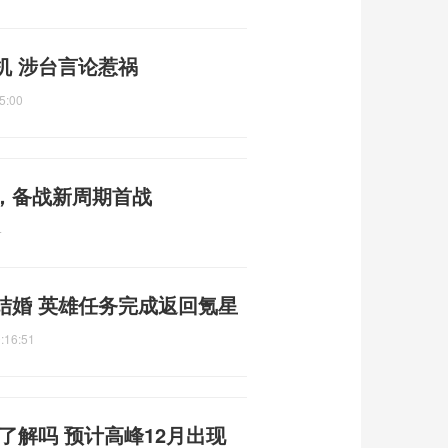
机 涉台言论惹祸
5:00
，备战新周期首战
4
结婚 英雄任务完成返回氪星
:16:51
了解吗 预计高峰12月出现