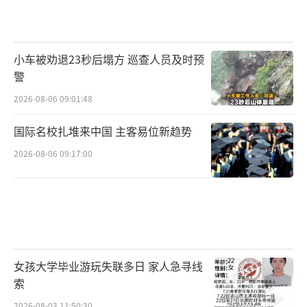
或是因其当时并未履行道歉义务。据了解，兰
世立在抖音平台发布道歉声明的日期是11月11
日。另一个疑点是，兰世立在已经收到金龙鱼
小车被劝退23秒后塌方 巡查人员及时预
退还的多余款项后，为何在两天后举办的新闻
警
发布会上对此只字不提，还要求金龙鱼退还多
2026-08-06 09:01:48
余的款项？金龙鱼提供的出账回单显示，其退
国际名校扎堆来中国 主客易位新趋势
还多余款项（69300元）的时间为11月18日，
2026-08-06 09:17:00
而兰世立召开新闻发布会的时间是11月20日。
此外，兰世立多次强调“因为账户冻结，差点
流落街头”，而金龙鱼发布的声明显示，法院
只冻结了兰世立一个银行账户中的30700元。兰
世立能付款10万元进行赔偿，却声称因30700
女孩大学毕业游玩失联多日 家人急寻线
元的账户冻结而“差点流落街头”，也值得深
索
思。
2026-08-03 11:50:30