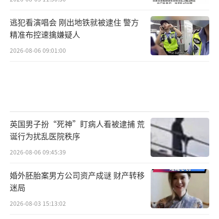
上海中联（天津）律师事务所主任庞世耀
逃犯看演唱会 刚出地铁就被逮住 警方
介绍，如果在兰世立已超付名誉侵权赔偿款，
精准布控速擒嫌疑人
但未依判决道歉的情况下，金龙鱼申请冻结兰
2026-08-06 09:01:00
世立账户，则涉嫌违反诚实信用原则。在此情
况下，金龙鱼如果仅申请执行让兰世立依生效
裁决道歉，则在法律上没有问题。整个事件给
公众带来很大的启发：一方面，企业维权必须
有理有据有度；二是，企业在遇到涉及公众利
英国男子扮“死神”盯病人看被逮捕 荒
益的事件时，应及时对外披露相关信息，有错
诞行为扰乱医院秩序
就改。
2026-08-06 09:45:39
（责任编辑：zx0001）
婚外胚胎案男方公司资产成谜 财产转移
迷局
2026-08-03 15:13:02