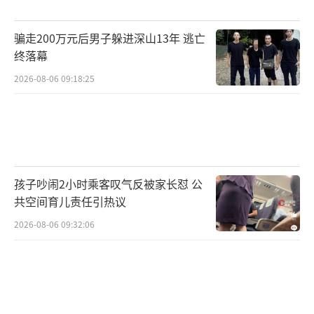
院。一审判决认定兰世立的言论无事实依据，
骗走200万元后男子躲进深山13年 逃亡
要求他在抖音及今日头条网络平台连续七天刊
终落幕
登声明并赔礼道歉，消除侵权行为对原告造成
2026-08-06 09:18:25
的影响，并支付1万元赔偿款及2万元律师费。
兰世立不服一审判决并提起上诉，但二审维持
原判。
孩子吵闹2小时乘客叹气反被家长怼 公
共空间育儿责任引热议
2026-08-06 09:32:06
针对兰世立的公开“宣战”，金龙鱼并未