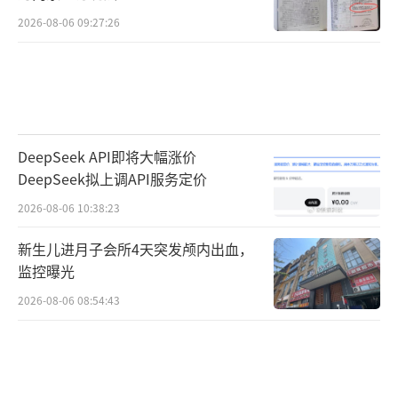
2026-08-06 09:27:26
众号上发布了《关于兰世立先生相关不实言论
的声明》进行公开回应。金龙鱼在声明中强
调，判决执行过程合法合规，并指出兰世立举
办发布会的前两天，公司已将多余款项退回。
声明显示，判决生效后，兰世立未按期履行，
DeepSeek API即将大幅涨价
法院依法强制执行冻结了他一个银行账户中的3
DeepSeek拟上调API服务定价
0700元。之后兰世立支付了10万元并进行了公
2026-08-06 10:38:23
开道歉，法院于2025年11月10日解除了对其账
新生儿进月子会所4天突发颅内出血，
户的冻结。金龙鱼于11月18日将兰世立多付的
监控曝光
款项69300元退回。
2026-08-06 08:54:43
金龙鱼还表示，兰世立在发布会上声称没
有收到多付的款项、法院冻结其全部银行账户
并仍未解冻等相关言论，严重侵犯了公司的合