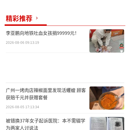
公开回复。有接近金龙鱼的相关负责人表示，
公司不会在对方履行义务的情况下申请冻结其
精彩推荐
账户。值得注意的是，兰世立在发布会上并未
李亚鹏向地铁吐血女孩捐99999元！
提及多支付的款项是否已经返还，只是强调自
2026-08-06 09:13:19
己支付了10万元（被判赔偿金额为3.07万
元）。
广州一烤肉店辣椒面里发现活蠼螋 顾客
获赔千元并获赠套餐
2026-08-05 17:13:34
被错换37年女子起诉医院：本不需辍学
为两家人讨说法
11月25日晚间，金龙鱼在公司官方微信公