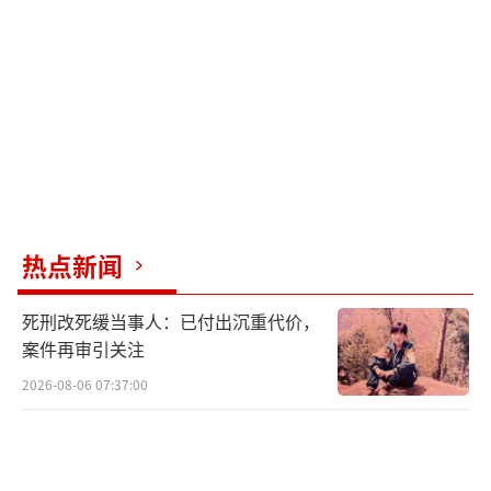
热点新闻
死刑改死缓当事人：已付出沉重代价，
案件再审引关注
该事件可追溯到2024年7月11日，当时兰
2026-08-06 07:37:00
世立通过抖音、今日头条账号发布视频，指责
金龙鱼存在一些问题。随后，金龙鱼以“散布
虚假信息侵犯名誉权”为由将兰世立诉至法