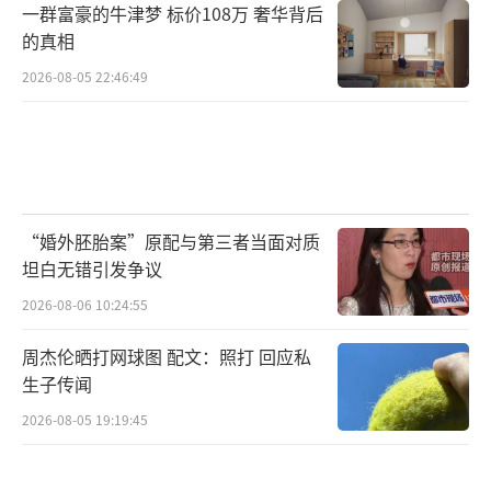
世立支付（2024）沪0115民初96638号案件款
一群富豪的牛津梦 标价108万 奢华背后
项”，交易日期为10月21日。而10月30日，兰
的真相
世立账户还是被冻结了，这背后金龙鱼是否涉
2026-08-05 22:46:49
嫌“违规操作”？
对此，金龙鱼官方并未直接回应。但接近
金龙鱼的内部人士透露，法院的二审判决是9月
29日，要求兰世立在10月10日之前执行赔偿和
“婚外胚胎案”原配与第三者当面对质
道歉行为。到期后兰世立并未执行，于是公司
坦白无错引发争议
于10月17日向法院申请了强制执行并冻结其账
2026-08-06 10:24:55
户。从申请账户冻结到实际冻结行为之间有时
周杰伦晒打网球图 配文：照打 回应私
间差，等10月30日法院真实冻结其账户时，兰
生子传闻
世立已经付款了。
2026-08-05 19:19:45
市场也有声音猜测，法院冻结兰世立账户