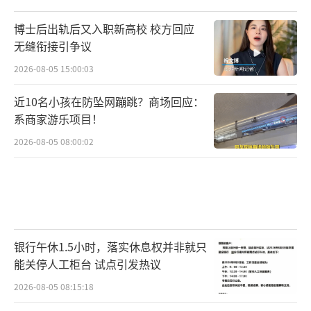
法权益。11月26日，兰世立又在其个人视频号
博士后出轨后又入职新高校 校方回应
中表示，金龙鱼的声明“与事实不符”，并再
无缝衔接引争议
次强调金龙鱼在对方已付款的条件下仍申请强
2026-08-05 15:00:03
制执行并冻结其账户，并没有做到其宣称
的“合法合规”，还表示“金龙鱼这是在钻法
近10名小孩在防坠网蹦跳？商场回应：
系商家游乐项目！
律的空子”。
2026-08-05 08:00:02
兰世立认为，自己有权向媒体讲述事件经
过和“金龙鱼的所作所为”，让公众进行评
判。为揭开真相，记者梳理事件始末，发现两
大疑点。首先，兰世立付款后金龙鱼为何还要
冻结其账户？兰世立提供的出账回单显示，付
银行午休1.5小时，落实休息权并非就只
能关停人工柜台 试点引发热议
款人武汉商界文化传媒有限公司向益海嘉里食
2026-08-05 08:15:18
品营销有限公司支付了10万元，并备注“代兰