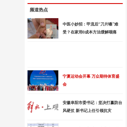
频道热点
中医小妙招：甲流后“刀片嗓”难
受？在家用0成本方法缓解咽痛
宁夏运动会开幕 万众期待体育盛
会
安徽阜阳市委书记：坚决打赢防台
风硬仗 新书记上任引领抗灾