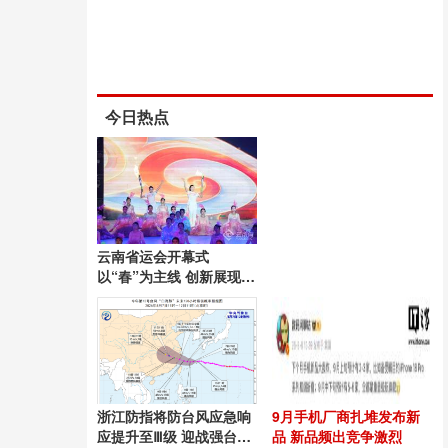
今日热点
云南省运会开幕式
以“春”为主线 创新展现昆
明风采
浙江防指将防台风应急响
9月手机厂商扎堆发布新
应提升至Ⅲ级 迎战强台
品 新品频出竞争激烈