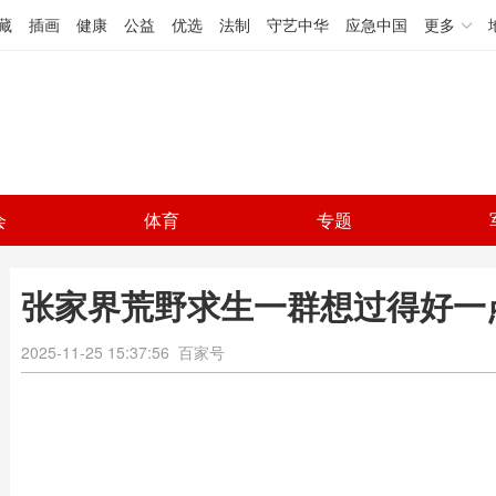
藏
插画
健康
公益
优选
法制
守艺中华
应急中国
更多
会
体育
专题
张家界荒野求生一群想过得好一
2025-11-25 15:37:56
百家号