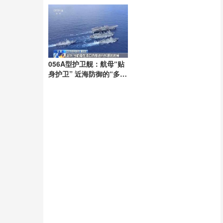
056A型护卫舰：航母“贴
身护卫” 近海防御的“多面
手”