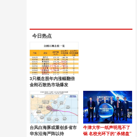
今日热点
3只概念股年内涨幅翻倍
金刚石散热市场爆发
台风白海豚或重创多省市
牛津大学一纸声明甩不了
华东沿海严阵以待
锅 名校光环下的“杀猪盘”