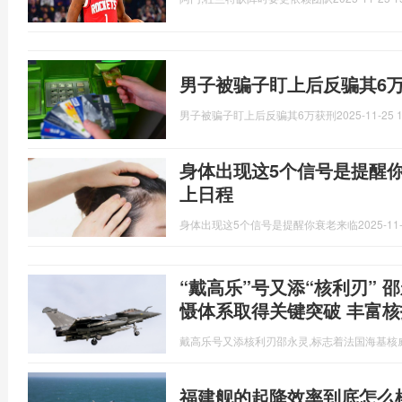
男子被骗子盯上后反骗其6万
男子被骗子盯上后反骗其6万获刑
2025-11-25 1
身体出现这5个信号是提醒
上日程
身体出现这5个信号是提醒你衰老来临
2025-11-
“戴高乐”号又添“核利刃”
慑体系取得关键突破 丰富
戴高乐号又添核利刃邵永灵,标志着法国海基核
福建舰的起降效率到底怎么