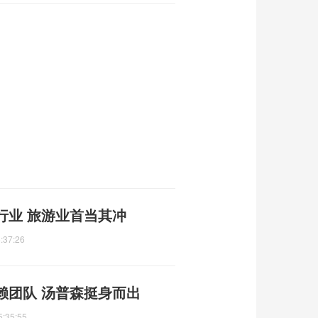
行业 旅游业首当其冲
:37:26
赖团队 汤普森挺身而出
5:35:55