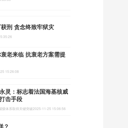
获刑 贪念终致牢狱灾
5:35:26
你衰老来临 抗衰老方案需提
25 15:26:08
 邵永灵：标志着法国海基核威
核打击手段
威慑体系取得关键突破
2025-11-25 15:06:56
样？