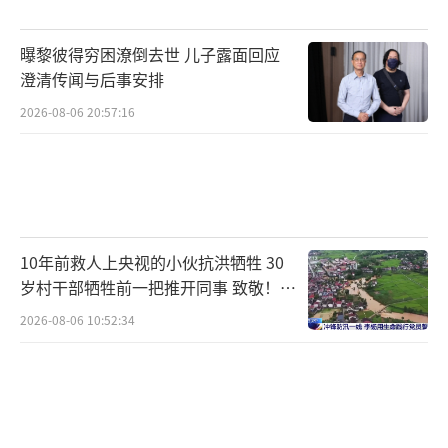
曝黎彼得穷困潦倒去世 儿子露面回应
澄清传闻与后事安排
2026-08-06 20:57:16
10年前救人上央视的小伙抗洪牺牲 30
岁村干部牺牲前一把推开同事 致敬！送
别！
2026-08-06 10:52:34