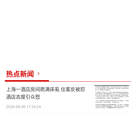
小刘推测卡内进了款，立刻前往银行挂失并补
办新卡。拿到新卡后，他发现卡内有62000余
元，分几次将钱取出藏在床底下。
然而，仅仅过了三天，公安民警就找上门
来。在讯问室里，小刘向检察官表示自己只是
拿了黑钱，以为骗子不敢报警。检察官解释
说，使用或持有非法资金属于违法行为，小刘
热点新闻
通过挂失的方式窃取他人存入卡内的资金，已
上海一酒店房间爬满床虱 住客反被怼
构成盗窃罪。此外，出售银行卡本身也是违法
酒店态度引众怒
行为，若达到一定数额标准，还会被追究帮助
2026-08-06 17:16:24
信息网络犯罪活动罪。小刘这才彻底清醒过
来，原本以为能“空手套白狼”，最终却把自
己送进了牢笼。
（责任编辑：0882）