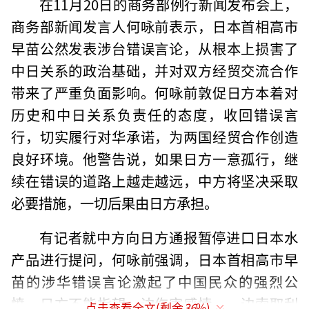
在11月20日的商务部例行新闻发布会上，
商务部新闻发言人何咏前表示，日本首相高市
早苗公然发表涉台错误言论，从根本上损害了
中日关系的政治基础，并对双方经贸交流合作
带来了严重负面影响。何咏前敦促日方本着对
历史和中日关系负责任的态度，收回错误言
行，切实履行对华承诺，为两国经贸合作创造
良好环境。他警告说，如果日方一意孤行，继
续在错误的道路上越走越远，中方将坚决采取
必要措施，一切后果由日方承担。
有记者就中方向日方通报暂停进口日本水
产品进行提问，何咏前强调，日本首相高市早
苗的涉华错误言论激起了中国民众的强烈公
愤，日方不能指望一边伤害感情，一边索取利
点击查看全文(剩余
36
%)