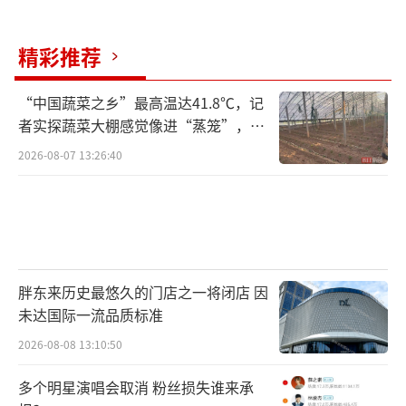
精彩推荐
“中国蔬菜之乡”最高温达41.8℃，记
者实探蔬菜大棚感觉像进“蒸笼”，有
村民称只能凌晨两点起来干活
2026-08-07 13:26:40
胖东来历史最悠久的门店之一将闭店 因
未达国际一流品质标准
2026-08-08 13:10:50
多个明星演唱会取消 粉丝损失谁来承