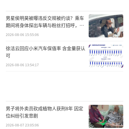
男星侯明昊被曝违反交规被约谈？乘车
期间将身体探出车辆与粉丝打招呼，当
地交警回应
2026-08-06 15:55:06
徐洁云回应小米汽车保值率 含金量获认
可
2026-08-06 13:54:17
男子将外卖员砍成植物人获刑8年 因定
位纠纷引发悲剧
2026-08-07 23:05:06