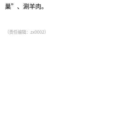
巢”、涮羊肉。
（责任编辑：zx0002）