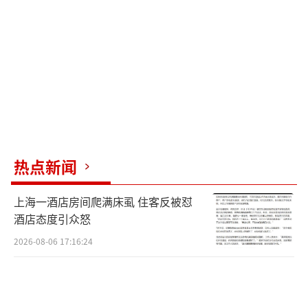
减少重症发生并建立免疫屏障。每年9月到11月
是流感疫苗接种季。我国可供接种的流感疫苗
主要有三种：流感病毒灭活（裂解）疫苗（三
价/四价，注射）、流感病毒灭活（亚单位）疫
苗（三价/四价，注射）和流感病毒减毒活疫苗
（三价，鼻喷）。专家建议，不必非要等四价
疫苗，三价疫苗的保护效果同样好。居民可就
热点新闻
近选择社区卫生服务中心、乡镇卫生院或综合
医院接种。
上海一酒店房间爬满床虱 住客反被怼
酒店态度引众怒
流感疫苗推荐接种时间为9到11月，若未及
2026-08-06 17:16:24
时接种，整个流行期内仍可接种。由于流感病
毒变异快，每年流行的毒株都可能不同，因此
流感疫苗需要每年接种。五类高危人群应及时