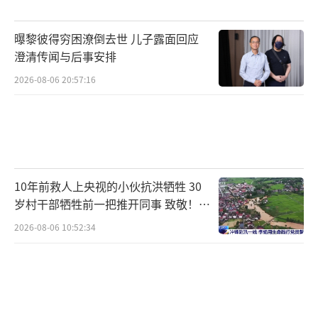
接种，包括年龄小于5岁的儿童、大于65岁的老
年人、肥胖者、妊娠及围产期妇女以及伴有慢
曝黎彼得穷困潦倒去世 儿子露面回应
性疾病的患者。
澄清传闻与后事安排
2026-08-06 20:57:16
除了接种疫苗外，日常生活中还可以通过
非药物防范措施减少感染概率，如咳嗽或打喷
嚏时用纸巾、衣袖或肘部遮掩口鼻，不随意丢
弃带有分泌物的纸巾，勤洗手和不聚集。在流
感季，婴幼儿应尽量不去人员密集区域。家中
10年前救人上央视的小伙抗洪牺牲 30
有婴幼儿时，照护人员应注意手部卫生，避免
岁村干部牺牲前一把推开同事 致敬！送
别！
无症状携带者传染给婴幼儿。希望每个人都能
2026-08-06 10:52:34
安全度过流感季，日常生活中还要保证营养摄
入，多多运动，提高身体免疫力。
（责任编辑：zha
ngxiaohua）