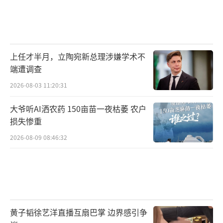
上任才半月，立陶宛新总理涉嫌学术不
端遭调查
2026-08-03 11:20:31
大爷听AI洒农药 150亩苗一夜枯萎 农户
损失惨重
2026-08-09 08:46:32
黄子韬徐艺洋直播互扇巴掌 边界感引争