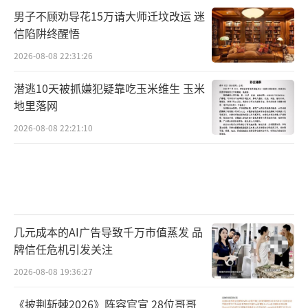
男子不顾劝导花15万请大师迁坟改运 迷
信陷阱终醒悟
2026-08-08 22:31:26
潜逃10天被抓嫌犯疑靠吃玉米维生 玉米
地里落网
2026-08-08 22:21:10
几元成本的AI广告导致千万市值蒸发 品
牌信任危机引发关注
2026-08-08 19:36:27
《披荆斩棘2026》阵容官宣 28位哥哥